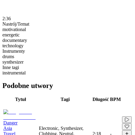
2:36
Nastrój/Temat
motivational
energetic
documentary
technology
Instrumenty
drums
synthesizer
Inne tagi
instrumental
Podobne utwory
Tytuł
Tagi
Długość
BPM
Danger
Asia
Electronic, Synthesizer,
Travel
Clubbing, Neutral,
2:18
-