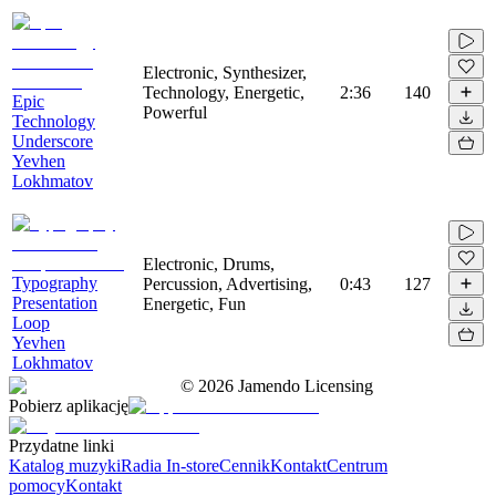
Electronic, Synthesizer,
Technology, Energetic,
2:36
140
Epic
Powerful
Technology
Underscore
Yevhen
Lokhmatov
Electronic, Drums,
Typography
Percussion, Advertising,
0:43
127
Presentation
Energetic, Fun
Loop
Yevhen
Lokhmatov
©
2026
Jamendo Licensing
Pobierz aplikację
Przydatne linki
Katalog muzyki
Radia In-store
Cennik
Kontakt
Centrum
pomocy
Kontakt