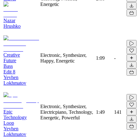
Energetic
Nazar
Hrushko
Creative
Electronic, Synthesizer,
1:09
-
Future
Happy, Energetic
Bass
Edit 8
Yevhen
Lokhmatov
Electronic, Synthesizer,
Epic
Electricpiano, Technology,
1:49
141
Technology
Energetic, Powerful
Loop
Yevhen
Lokhmatov