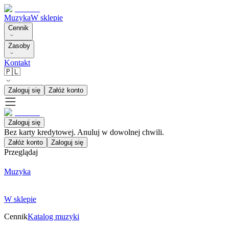
Muzyka
W sklepie
Cennik
Zasoby
Kontakt
🇵🇱
Zaloguj się
Załóż konto
Zaloguj się
Bez karty kredytowej. Anuluj w dowolnej chwili.
Załóż konto
Zaloguj się
Przeglądaj
Muzyka
W sklepie
Cennik
Katalog muzyki