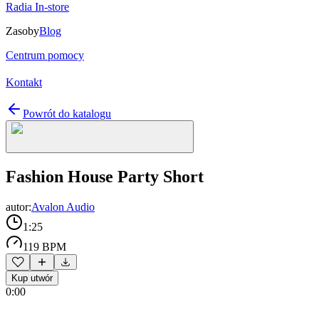
Radia In-store
Zasoby
Blog
Centrum pomocy
Kontakt
Powrót do katalogu
Fashion House Party Short
autor:
Avalon Audio
1:25
119 BPM
Kup utwór
0:00