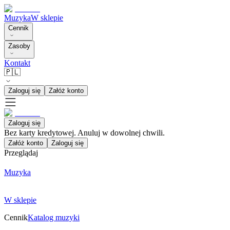
Muzyka
W sklepie
Cennik
Zasoby
Kontakt
🇵🇱
Zaloguj się
Załóż konto
Zaloguj się
Bez karty kredytowej. Anuluj w dowolnej chwili.
Załóż konto
Zaloguj się
Przeglądaj
Muzyka
W sklepie
Cennik
Katalog muzyki