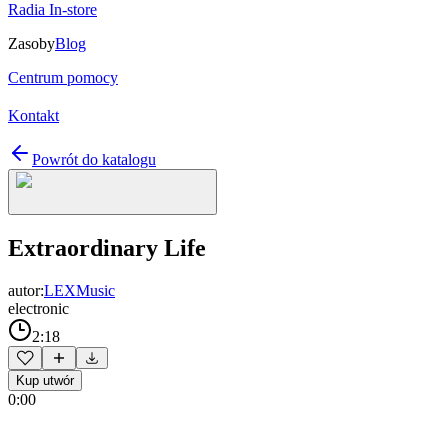
Radia In-store
Zasoby
Blog
Centrum pomocy
Kontakt
Powrót do katalogu
Extraordinary Life
autor:
LEXMusic
electronic
2:18
Kup utwór
0:00