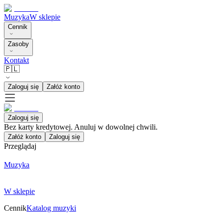
Muzyka
W sklepie
Cennik
Zasoby
Kontakt
🇵🇱
Zaloguj się
Załóż konto
Zaloguj się
Bez karty kredytowej. Anuluj w dowolnej chwili.
Załóż konto
Zaloguj się
Przeglądaj
Muzyka
W sklepie
Cennik
Katalog muzyki