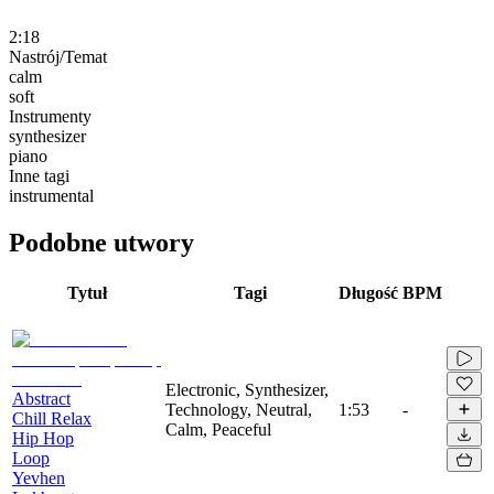
2:18
Nastrój/Temat
calm
soft
Instrumenty
synthesizer
piano
Inne tagi
instrumental
Podobne utwory
Tytuł
Tagi
Długość
BPM
Electronic, Synthesizer,
Abstract
Technology, Neutral,
1:53
-
Chill Relax
Calm, Peaceful
Hip Hop
Loop
Yevhen