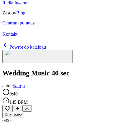
Radia In-store
Zasoby
Blog
Centrum pomocy
Kontakt
Powrót do katalogu
Wedding Music 40 sec
autor:
Nargo
0:40
145 BPM
Kup utwór
0:00