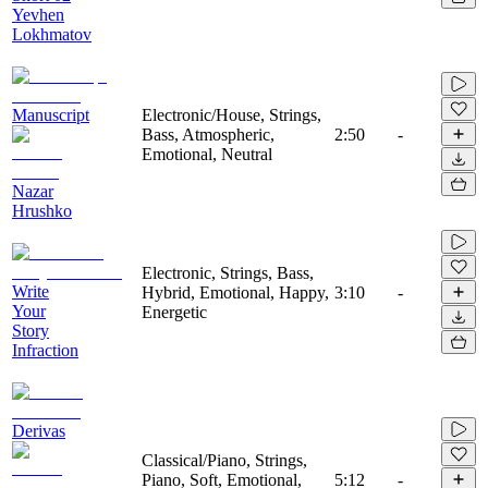
Yevhen
Lokhmatov
Manuscript
Electronic/House, Strings,
Bass, Atmospheric,
2:50
-
Emotional, Neutral
Nazar
Hrushko
Electronic, Strings, Bass,
Write
Hybrid, Emotional, Happy,
3:10
-
Your
Energetic
Story
Infraction
Derivas
Classical/Piano, Strings,
Piano, Soft, Emotional,
5:12
-