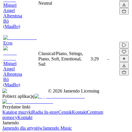
Neutral
Miguel
Angel
Albentosa
Bó
(MaaBo)
Ecos
Classical/Piano, Strings,
Piano, Soft, Emotional,
3:29
-
Miguel
Sad
Angel
Albentosa
Bó
(MaaBo)
©
2026
Jamendo Licensing
Pobierz aplikację
Przydatne linki
Katalog muzyki
Radia In-store
Cennik
Kontakt
Centrum
pomocy
Kontakt
Jamendo
Jamendo dla artystów
Jamendo Music