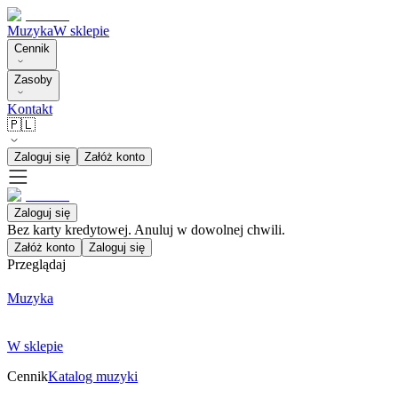
Muzyka
W sklepie
Cennik
Zasoby
Kontakt
🇵🇱
Zaloguj się
Załóż konto
Zaloguj się
Bez karty kredytowej. Anuluj w dowolnej chwili.
Załóż konto
Zaloguj się
Przeglądaj
Muzyka
W sklepie
Cennik
Katalog muzyki