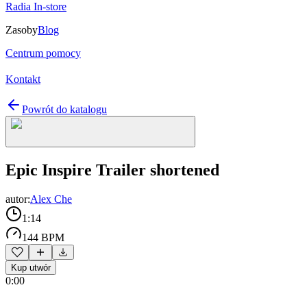
Radia In-store
Zasoby
Blog
Centrum pomocy
Kontakt
Powrót do katalogu
Epic Inspire Trailer shortened
autor:
Alex Che
1:14
144 BPM
Kup utwór
0:00