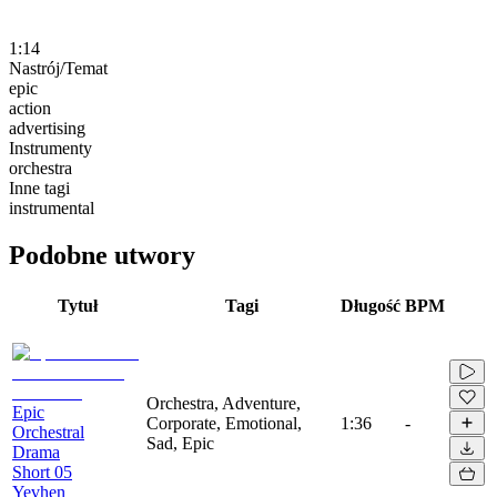
1:14
Nastrój/Temat
epic
action
advertising
Instrumenty
orchestra
Inne tagi
instrumental
Podobne utwory
Tytuł
Tagi
Długość
BPM
Orchestra, Adventure,
Epic
Corporate, Emotional,
1:36
-
Orchestral
Sad, Epic
Drama
Short 05
Yevhen