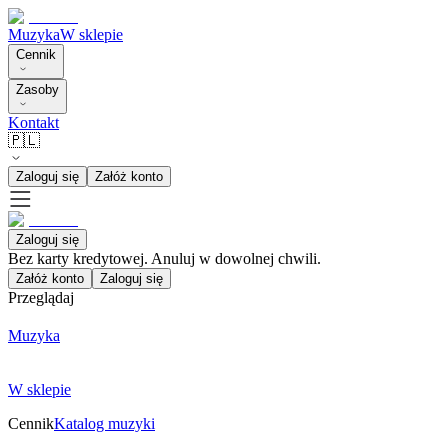
Muzyka
W sklepie
Cennik
Zasoby
Kontakt
🇵🇱
Zaloguj się
Załóż konto
Zaloguj się
Bez karty kredytowej. Anuluj w dowolnej chwili.
Załóż konto
Zaloguj się
Przeglądaj
Muzyka
W sklepie
Cennik
Katalog muzyki