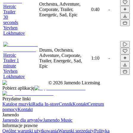
Orchestra, Adventure,
Heroic
Corporate, Trailer,
0:40
-
Trailer
Energetic, Sad, Epic
30
seconds
Yevhen
Lokhmatov
Drums, Orchestra,
Heroic
Adventure, Corporate,
1:10
-
Trailer 1
Trailer, Energetic, Sad,
minute
Epic
Yevhen
Lokhmatov
©
2026
Jamendo Licensing
Pobierz aplikację
Przydatne linki
Katalog muzyki
Radia In-store
Cennik
Kontakt
Centrum
pomocy
Kontakt
Jamendo
Jamendo dla artystów
Jamendo Music
Informacje prawne
Ogólne warunki użytkowania
Warunki sprzedaży
Polityka