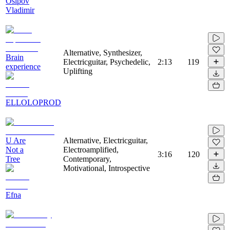
Osipov
Vladimir
Alternative, Synthesizer,
Brain
Electricguitar, Psychedelic,
2:13
119
experience
Uplifting
ELLOLOPROD
U Are
Alternative, Electricguitar,
Not a
Electroamplified,
3:16
120
Tree
Contemporary,
Motivational, Introspective
Efna