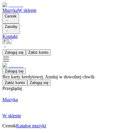
Muzyka
W sklepie
Cennik
Zasoby
Kontakt
🇵🇱
Zaloguj się
Załóż konto
Zaloguj się
Bez karty kredytowej. Anuluj w dowolnej chwili.
Załóż konto
Zaloguj się
Przeglądaj
Muzyka
W sklepie
Cennik
Katalog muzyki