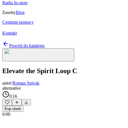
Radia In-store
Zasoby
Blog
Centrum pomocy
Kontakt
Powrót do katalogu
Elevate the Spirit Loop C
autor:
Roman Spivak
alternative
0:16
Kup utwór
0:00