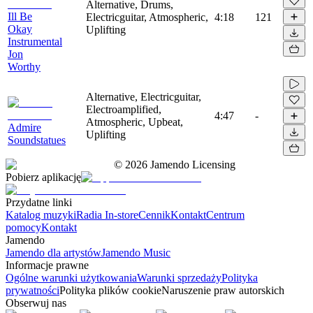
Alternative, Drums,
Ill Be
Electricguitar, Atmospheric,
4:18
121
Okay
Uplifting
Instrumental
Jon
Worthy
Alternative, Electricguitar,
Electroamplified,
4:47
-
Atmospheric, Upbeat,
Admire
Uplifting
Soundstatues
©
2026
Jamendo Licensing
Pobierz aplikację
Przydatne linki
Katalog muzyki
Radia In-store
Cennik
Kontakt
Centrum
pomocy
Kontakt
Jamendo
Jamendo dla artystów
Jamendo Music
Informacje prawne
Ogólne warunki użytkowania
Warunki sprzedaży
Polityka
prywatności
Polityka plików cookie
Naruszenie praw autorskich
Obserwuj nas