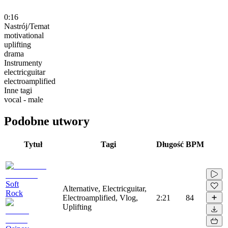
0:16
Nastrój/Temat
motivational
uplifting
drama
Instrumenty
electricguitar
electroamplified
Inne tagi
vocal - male
Podobne utwory
Tytuł
Tagi
Długość
BPM
Soft
Alternative, Electricguitar,
Rock
Electroamplified, Vlog,
2:21
84
Uplifting