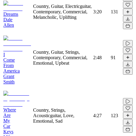
Country, Guitar, Electricguitar,
Contemporary, Commercial,
3:20
131
Dreams
Melancholic, Uplifting
Dale
Allen
Country, Guitar, Strings,
I
Contemporary, Commercial,
2:48
91
Come
Emotional, Upbeat
From
America
Grant
Smith
Where
Country, Strings,
Are
Acousticguitar, Love,
4:27
123
My
Emotional, Sad
Car
Keys