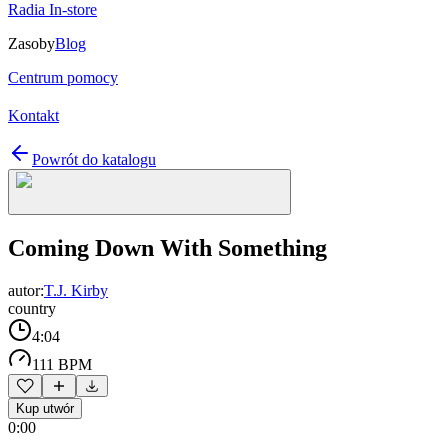
Radia In-store
Zasoby
Blog
Centrum pomocy
Kontakt
Powrót do katalogu
Coming Down With Something
autor:
T.J. Kirby
country
4:04
111 BPM
Kup utwór
0:00