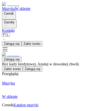
Muzyka
W sklepie
Cennik
Zasoby
Kontakt
🇵🇱
Zaloguj się
Załóż konto
Zaloguj się
Bez karty kredytowej. Anuluj w dowolnej chwili.
Załóż konto
Zaloguj się
Przeglądaj
Muzyka
W sklepie
Cennik
Katalog muzyki