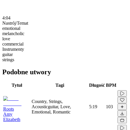
4:04
Nastrój/Temat
emotional
melancholic
love
commercial
Instrumenty
guitar
strings
Podobne utwory
Tytuł
Tagi
Długość
BPM
Country, Strings,
Acousticguitar, Love,
5:19
103
Roots
Emotional, Romantic
Amy
Elizabeth