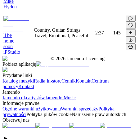
Mike
Hyden
Country, Guitar, Strings,
2:37
145
ll be
Travel, Emotional, Peaceful
home
soon
iPStudio
©
2026
Jamendo Licensing
Pobierz aplikację
Przydatne linki
Katalog muzyki
Radia In-store
Cennik
Kontakt
Centrum
pomocy
Kontakt
Jamendo
Jamendo dla artystów
Jamendo Music
Informacje prawne
Ogólne warunki użytkowania
Warunki sprzedaży
Polityka
prywatności
Polityka plików cookie
Naruszenie praw autorskich
Obserwuj nas