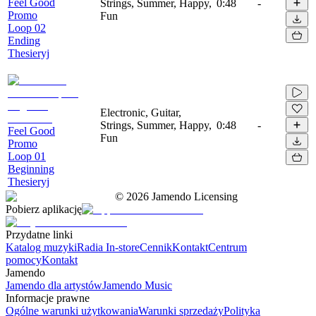
Feel Good
Strings, Summer, Happy,
0:48
-
Promo
Fun
Loop 02
Ending
Thesieryj
Electronic, Guitar,
Strings, Summer, Happy,
0:48
-
Feel Good
Fun
Promo
Loop 01
Beginning
Thesieryj
©
2026
Jamendo Licensing
Pobierz aplikację
Przydatne linki
Katalog muzyki
Radia In-store
Cennik
Kontakt
Centrum
pomocy
Kontakt
Jamendo
Jamendo dla artystów
Jamendo Music
Informacje prawne
Ogólne warunki użytkowania
Warunki sprzedaży
Polityka