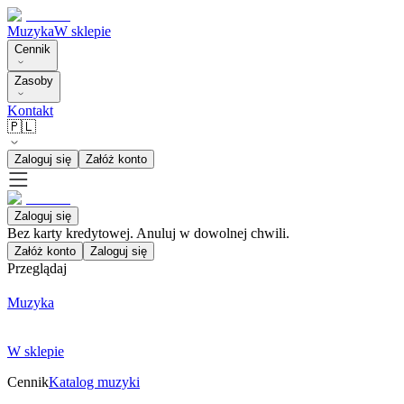
Muzyka
W sklepie
Cennik
Zasoby
Kontakt
🇵🇱
Zaloguj się
Załóż konto
Zaloguj się
Bez karty kredytowej. Anuluj w dowolnej chwili.
Załóż konto
Zaloguj się
Przeglądaj
Muzyka
W sklepie
Cennik
Katalog muzyki