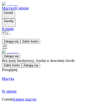
Muzyka
W sklepie
Cennik
Zasoby
Kontakt
🇵🇱
Zaloguj się
Załóż konto
Zaloguj się
Bez karty kredytowej. Anuluj w dowolnej chwili.
Załóż konto
Zaloguj się
Przeglądaj
Muzyka
W sklepie
Cennik
Katalog muzyki