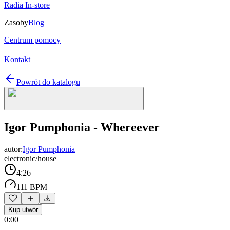
Radia In-store
Zasoby
Blog
Centrum pomocy
Kontakt
Powrót do katalogu
Igor Pumphonia - Whereever
autor:
Igor Pumphonia
electronic/house
4:26
111 BPM
Kup utwór
0:00