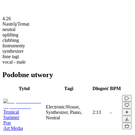
4:26
Nastrój/Temat
neutral
uplifting
clubbing
Instrumenty
synthesizer
Inne tagi
vocal - male
Podobne utwory
Tytuł
Tagi
Długość
BPM
Electronic/House,
Tropical
Synthesizer, Piano,
2:13
-
Summer
Neutral
Pop
Art Media