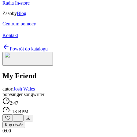
Radia In-store
Zasoby
Blog
Centrum pomocy
Kontakt
Powrót do katalogu
My Friend
autor:
Josh Wales
pop/singer songwriter
2:47
113 BPM
Kup utwór
0:00