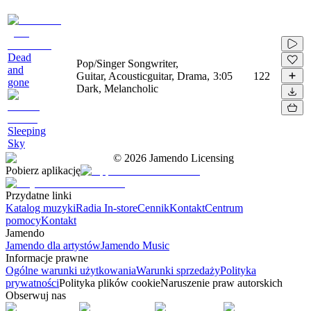
Dead
Pop/Singer Songwriter,
and
Guitar, Acousticguitar, Drama,
3:05
122
gone
Dark, Melancholic
Sleeping
Sky
©
2026
Jamendo Licensing
Pobierz aplikację
Przydatne linki
Katalog muzyki
Radia In-store
Cennik
Kontakt
Centrum
pomocy
Kontakt
Jamendo
Jamendo dla artystów
Jamendo Music
Informacje prawne
Ogólne warunki użytkowania
Warunki sprzedaży
Polityka
prywatności
Polityka plików cookie
Naruszenie praw autorskich
Obserwuj nas