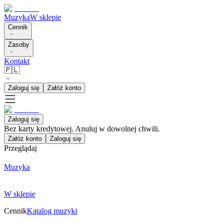
Muzyka
W sklepie
Cennik
Zasoby
Kontakt
🇵🇱
Zaloguj się
Załóż konto
Zaloguj się
Bez karty kredytowej. Anuluj w dowolnej chwili.
Załóż konto
Zaloguj się
Przeglądaj
Muzyka
W sklepie
Cennik
Katalog muzyki