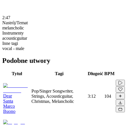
2:47
Nastrój/Temat
melancholic
Instrumenty
acousticguitar
Inne tagi
vocal - male
Podobne utwory
Tytuł
Tagi
Długość
BPM
Pop/Singer Songwriter,
Dear
Strings, Acousticguitar,
3:12
104
Santa
Christmas, Melancholic
Marco
Buono