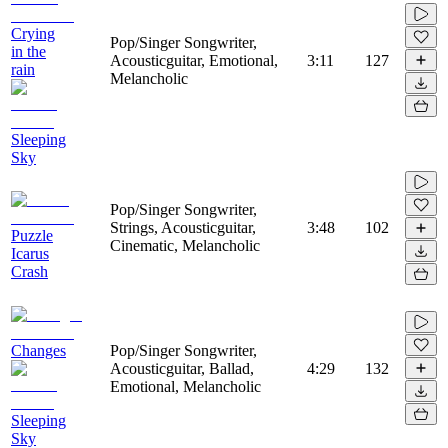
Crying
Pop/Singer Songwriter,
in the
Acousticguitar, Emotional,
3:11
127
rain
Melancholic
Sleeping
Sky
Pop/Singer Songwriter,
Strings, Acousticguitar,
3:48
102
Puzzle
Cinematic, Melancholic
Icarus
Crash
Changes
Pop/Singer Songwriter,
Acousticguitar, Ballad,
4:29
132
Emotional, Melancholic
Sleeping
Sky