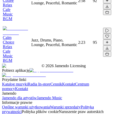
Coffee
2:58
92
Lounge, Peaceful, Romantic
Relax
Cafe
Music
BGM
Calm
Jazz, Drums, Piano,
Choice
2:23
95
Lounge, Peaceful, Romantic
Relax
Cafe
Music
BGM
©
2026
Jamendo Licensing
Pobierz aplikację
Przydatne linki
Katalog muzyki
Radia In-store
Cennik
Kontakt
Centrum
pomocy
Kontakt
Jamendo
Jamendo dla artystów
Jamendo Music
Informacje prawne
Ogólne warunki użytkowania
Warunki sprzedaży
Polityka
prywatności
Polityka plików cookie
Naruszenie praw autorskich