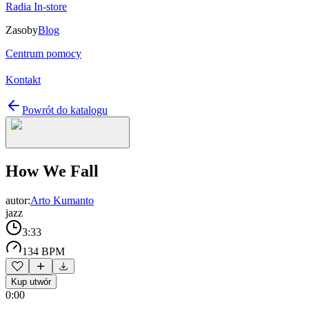
Radia In-store
Zasoby
Blog
Centrum pomocy
Kontakt
Powrót do katalogu
How We Fall
autor:
Arto Kumanto
jazz
3:33
134 BPM
Kup utwór
0:00