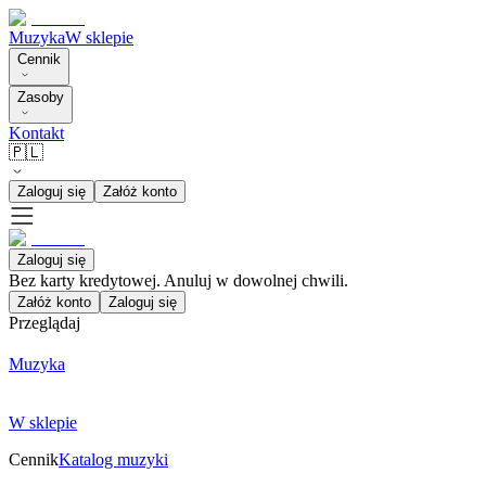
Muzyka
W sklepie
Cennik
Zasoby
Kontakt
🇵🇱
Zaloguj się
Załóż konto
Zaloguj się
Bez karty kredytowej. Anuluj w dowolnej chwili.
Załóż konto
Zaloguj się
Przeglądaj
Muzyka
W sklepie
Cennik
Katalog muzyki