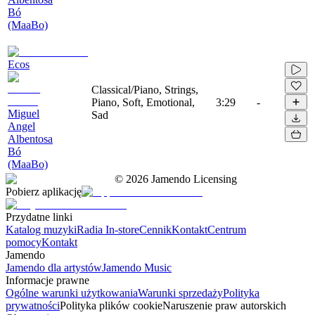
Bó
(MaaBo)
Ecos
Classical/Piano, Strings,
Piano, Soft, Emotional,
3:29
-
Miguel
Sad
Angel
Albentosa
Bó
(MaaBo)
©
2026
Jamendo Licensing
Pobierz aplikację
Przydatne linki
Katalog muzyki
Radia In-store
Cennik
Kontakt
Centrum
pomocy
Kontakt
Jamendo
Jamendo dla artystów
Jamendo Music
Informacje prawne
Ogólne warunki użytkowania
Warunki sprzedaży
Polityka
prywatności
Polityka plików cookie
Naruszenie praw autorskich