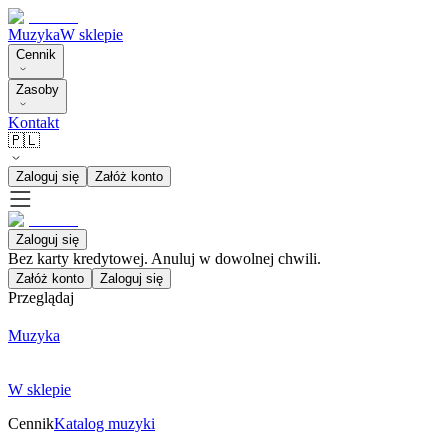
Muzyka
W sklepie
Cennik
Zasoby
Kontakt
🇵🇱
Zaloguj się
Załóż konto
Zaloguj się
Bez karty kredytowej. Anuluj w dowolnej chwili.
Załóż konto
Zaloguj się
Przeglądaj
Muzyka
W sklepie
Cennik
Katalog muzyki