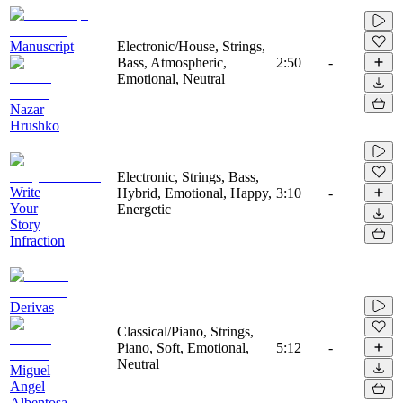
Manuscript
Electronic/House, Strings,
Bass, Atmospheric,
2:50
-
Emotional, Neutral
Nazar
Hrushko
Electronic, Strings, Bass,
Write
Hybrid, Emotional, Happy,
3:10
-
Your
Energetic
Story
Infraction
Derivas
Classical/Piano, Strings,
Piano, Soft, Emotional,
5:12
-
Neutral
Miguel
Angel
Albentosa