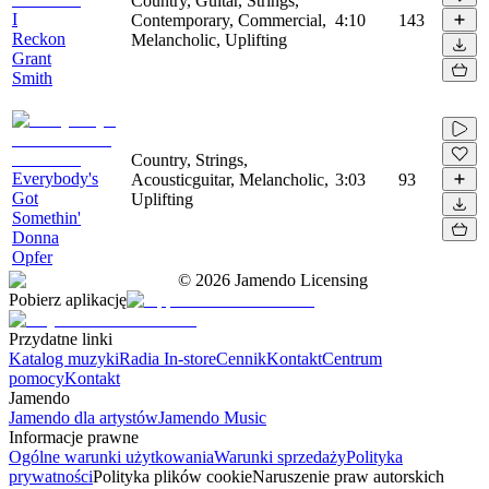
Country, Guitar, Strings,
I
Contemporary, Commercial,
4:10
143
Reckon
Melancholic, Uplifting
Grant
Smith
Country, Strings,
Everybody's
Acousticguitar, Melancholic,
3:03
93
Got
Uplifting
Somethin'
Donna
Opfer
©
2026
Jamendo Licensing
Pobierz aplikację
Przydatne linki
Katalog muzyki
Radia In-store
Cennik
Kontakt
Centrum
pomocy
Kontakt
Jamendo
Jamendo dla artystów
Jamendo Music
Informacje prawne
Ogólne warunki użytkowania
Warunki sprzedaży
Polityka
prywatności
Polityka plików cookie
Naruszenie praw autorskich