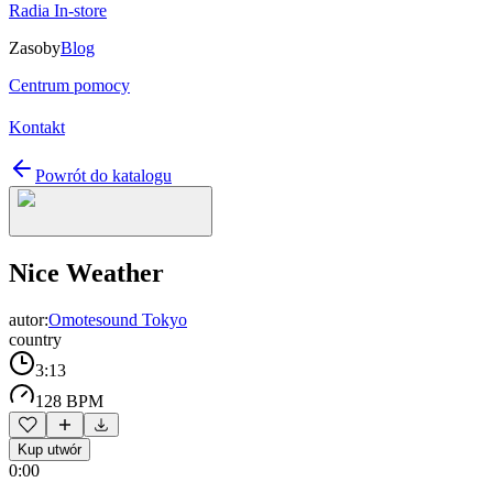
Radia In-store
Zasoby
Blog
Centrum pomocy
Kontakt
Powrót do katalogu
Nice Weather
autor:
Omotesound Tokyo
country
3:13
128 BPM
Kup utwór
0:00