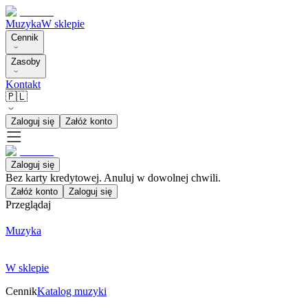
Muzyka
W sklepie
Cennik
Zasoby
Kontakt
🇵🇱
Zaloguj się
Załóż konto
Zaloguj się
Bez karty kredytowej. Anuluj w dowolnej chwili.
Załóż konto
Zaloguj się
Przeglądaj
Muzyka
W sklepie
Cennik
Katalog muzyki