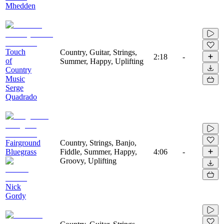
Mhedden
Touch
Country, Guitar, Strings,
2:18
-
of
Summer, Happy, Uplifting
Country
Music
Serge
Quadrado
Fairground
Country, Strings, Banjo,
Bluegrass
Fiddle, Summer, Happy,
4:06
-
Groovy, Uplifting
Nick
Gordy