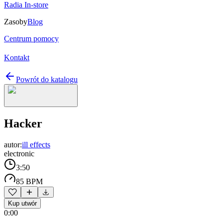
Radia In-store
Zasoby
Blog
Centrum pomocy
Kontakt
Powrót do katalogu
Hacker
autor:
ill effects
electronic
3:50
85 BPM
Kup utwór
0:00