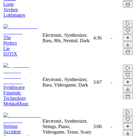
Loop
Yevhen
Lokhmatov
Electronic, Synthesizer,
The
4:36
-
Bass, 80s, Neutral, Dark
Perfect
Lie
DJ35X
Electronic, Synthesizer,
3:07
-
Bass, Videogame, Dark
Synthwave
Futuristic
Technology
MokkaMusic
Electronic, Synthesizer,
Serious
Strings, Piano,
3:06
-
Accident
Videogame, Tense, Scary