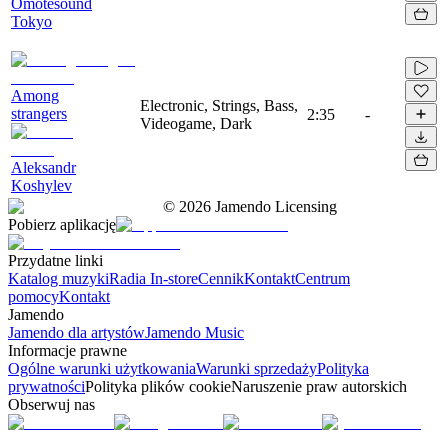
Omotesound
Tokyo
Among
Electronic, Strings, Bass,
strangers
2:35
-
Videogame, Dark
Aleksandr
Koshylev
©
2026
Jamendo Licensing
Pobierz aplikację
Przydatne linki
Katalog muzyki
Radia In-store
Cennik
Kontakt
Centrum
pomocy
Kontakt
Jamendo
Jamendo dla artystów
Jamendo Music
Informacje prawne
Ogólne warunki użytkowania
Warunki sprzedaży
Polityka
prywatności
Polityka plików cookie
Naruszenie praw autorskich
Obserwuj nas