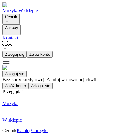
Muzyka
W sklepie
Cennik
Zasoby
Kontakt
🇵🇱
Zaloguj się
Załóż konto
Zaloguj się
Bez karty kredytowej. Anuluj w dowolnej chwili.
Załóż konto
Zaloguj się
Przeglądaj
Muzyka
W sklepie
Cennik
Katalog muzyki