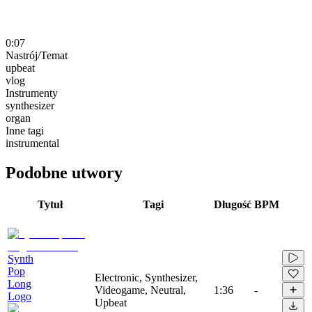
0:07
Nastrój/Temat
upbeat
vlog
Instrumenty
synthesizer
organ
Inne tagi
instrumental
Podobne utwory
Tytuł
Tagi
Długość
BPM
Synth
Pop
Electronic, Synthesizer,
Long
Videogame, Neutral,
1:36
-
Logo
Upbeat