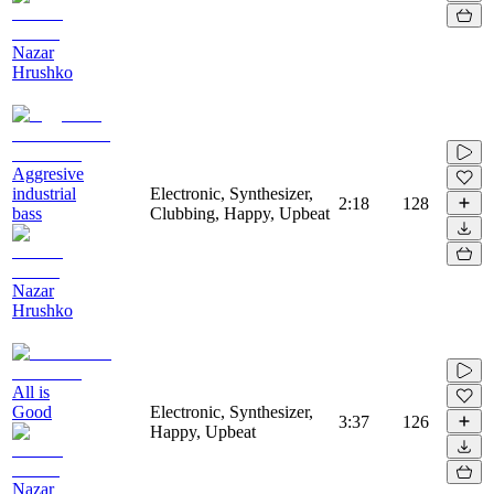
Nazar
Hrushko
Aggresive
industrial
Electronic, Synthesizer,
2:18
128
bass
Clubbing, Happy, Upbeat
Nazar
Hrushko
All is
Good
Electronic, Synthesizer,
3:37
126
Happy, Upbeat
Nazar