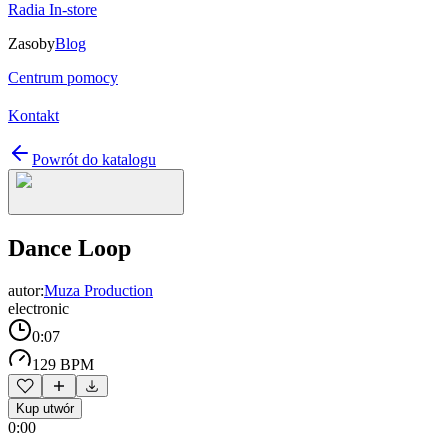
Radia In-store
Zasoby
Blog
Centrum pomocy
Kontakt
Powrót do katalogu
Dance Loop
autor:
Muza Production
electronic
0:07
129 BPM
Kup utwór
0:00