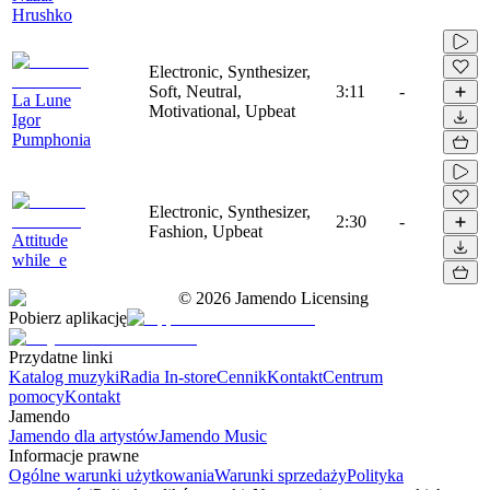
Hrushko
Electronic, Synthesizer,
Soft, Neutral,
3:11
-
La Lune
Motivational, Upbeat
Igor
Pumphonia
Electronic, Synthesizer,
2:30
-
Fashion, Upbeat
Attitude
while_e
©
2026
Jamendo Licensing
Pobierz aplikację
Przydatne linki
Katalog muzyki
Radia In-store
Cennik
Kontakt
Centrum
pomocy
Kontakt
Jamendo
Jamendo dla artystów
Jamendo Music
Informacje prawne
Ogólne warunki użytkowania
Warunki sprzedaży
Polityka