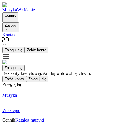
Muzyka
W sklepie
Cennik
Zasoby
Kontakt
🇵🇱
Zaloguj się
Załóż konto
Zaloguj się
Bez karty kredytowej. Anuluj w dowolnej chwili.
Załóż konto
Zaloguj się
Przeglądaj
Muzyka
W sklepie
Cennik
Katalog muzyki