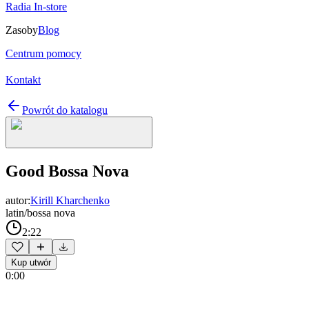
Radia In-store
Zasoby
Blog
Centrum pomocy
Kontakt
Powrót do katalogu
Good Bossa Nova
autor:
Kirill Kharchenko
latin/bossa nova
2:22
Kup utwór
0:00