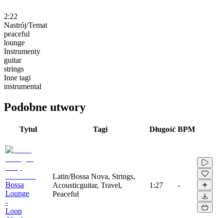
2:22
Nastrój/Temat
peaceful
lounge
Instrumenty
guitar
strings
Inne tagi
instrumental
Podobne utwory
Tytuł
Tagi
Długość
BPM
Latin/Bossa Nova, Strings,
Bossa
Acousticguitar, Travel,
1:27
-
Lounge
Peaceful
-
Loop