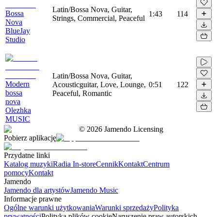
Latin/Bossa Nova, Guitar,
Bossa
1:43
114
Strings, Commercial, Peaceful
Nova
BlueJay
Studio
Latin/Bossa Nova, Guitar,
Modern
Acousticguitar, Love, Lounge,
0:51
122
bossa
Peaceful, Romantic
nova
Olezhka
MUSIC
©
2026
Jamendo Licensing
Pobierz aplikację
Przydatne linki
Katalog muzyki
Radia In-store
Cennik
Kontakt
Centrum
pomocy
Kontakt
Jamendo
Jamendo dla artystów
Jamendo Music
Informacje prawne
Ogólne warunki użytkowania
Warunki sprzedaży
Polityka
prywatności
Polityka plików cookie
Naruszenie praw autorskich