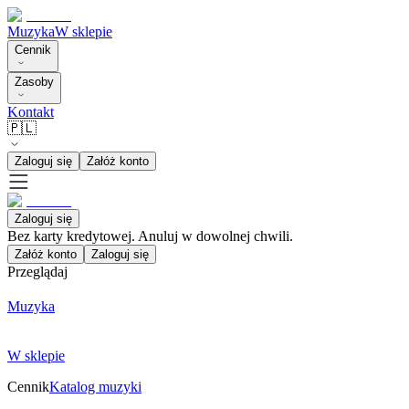
Muzyka
W sklepie
Cennik
Zasoby
Kontakt
🇵🇱
Zaloguj się
Załóż konto
Zaloguj się
Bez karty kredytowej. Anuluj w dowolnej chwili.
Załóż konto
Zaloguj się
Przeglądaj
Muzyka
W sklepie
Cennik
Katalog muzyki