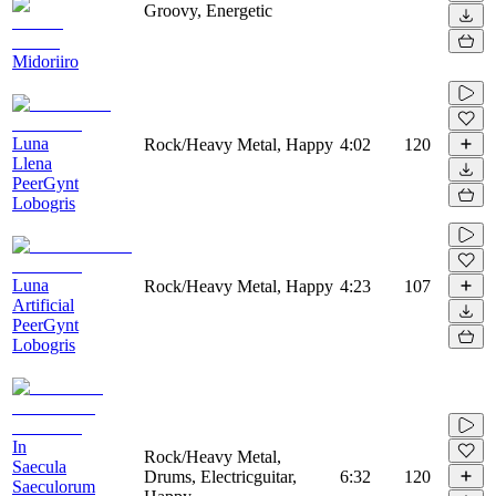
Groovy, Energetic
Midoriiro
Luna
Rock/Heavy Metal, Happy
4:02
120
Llena
PeerGynt
Lobogris
Luna
Rock/Heavy Metal, Happy
4:23
107
Artificial
PeerGynt
Lobogris
In
Rock/Heavy Metal,
Saecula
Drums, Electricguitar,
6:32
120
Saeculorum