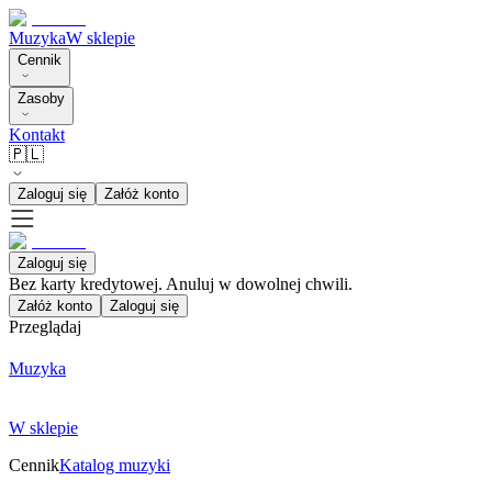
Muzyka
W sklepie
Cennik
Zasoby
Kontakt
🇵🇱
Zaloguj się
Załóż konto
Zaloguj się
Bez karty kredytowej. Anuluj w dowolnej chwili.
Załóż konto
Zaloguj się
Przeglądaj
Muzyka
W sklepie
Cennik
Katalog muzyki