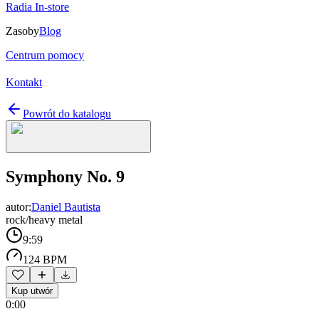
Radia In-store
Zasoby
Blog
Centrum pomocy
Kontakt
Powrót do katalogu
Symphony No. 9
autor:
Daniel Bautista
rock/heavy metal
9:59
124 BPM
Kup utwór
0:00