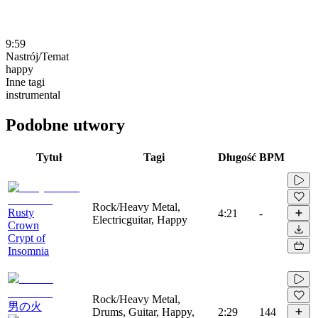
9:59
Nastrój/Temat
happy
Inne tagi
instrumental
Podobne utwory
Tytuł
Tagi
Długość
BPM
Rock/Heavy Metal,
Rusty
4:21
-
Electricguitar, Happy
Crown
Crypt of
Insomnia
Rock/Heavy Metal,
男の火
Drums, Guitar, Happy,
2:29
144