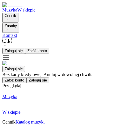
Muzyka
W sklepie
Cennik
Zasoby
Kontakt
🇵🇱
Zaloguj się
Załóż konto
Zaloguj się
Bez karty kredytowej. Anuluj w dowolnej chwili.
Załóż konto
Zaloguj się
Przeglądaj
Muzyka
W sklepie
Cennik
Katalog muzyki