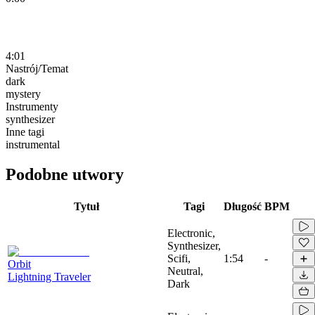
4:01
Nastrój/Temat
dark
mystery
Instrumenty
synthesizer
Inne tagi
instrumental
Podobne utwory
Tytuł
Tagi
Długość
BPM
Electronic,
Synthesizer,
Scifi,
1:54
-
Orbit
Neutral,
Lightning Traveler
Dark