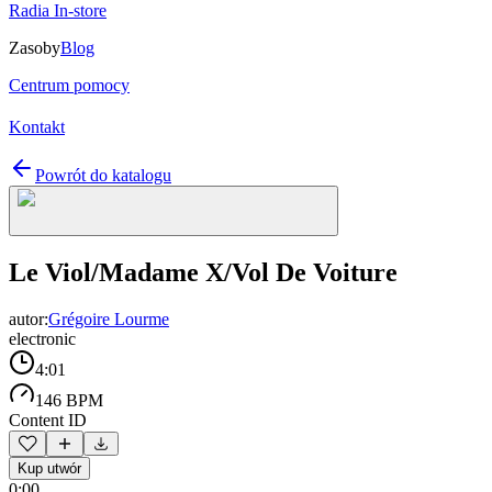
Radia In-store
Zasoby
Blog
Centrum pomocy
Kontakt
Powrót do katalogu
Le Viol/Madame X/Vol De Voiture
autor:
Grégoire Lourme
electronic
4:01
146 BPM
Content ID
Kup utwór
0:00