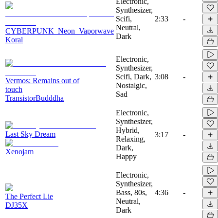
Electronic,
Synthesizer,
Scifi,
2:33
-
Neutral,
CYBERPUNK_Neon_Vaporwave
Dark
Koral
Electronic,
Synthesizer,
Scifi, Dark,
3:08
-
Vermos: Remains out of
Nostalgic,
touch
Sad
TransistorBudddha
Electronic,
Synthesizer,
Hybrid,
Last Sky Dream
3:17
-
Relaxing,
Dark,
Xenojam
Happy
Electronic,
Synthesizer,
Bass, 80s,
4:36
-
The Perfect Lie
Neutral,
DJ35X
Dark