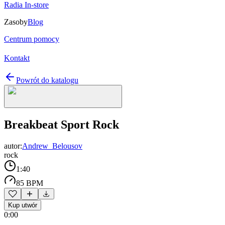
Radia In-store
Zasoby
Blog
Centrum pomocy
Kontakt
Powrót do katalogu
Breakbeat Sport Rock
autor:
Andrew_Belousov
rock
1:40
85 BPM
Kup utwór
0:00