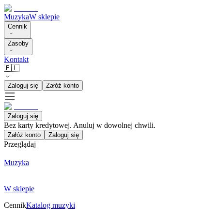
Muzyka
W sklepie
Cennik
Zasoby
Kontakt
🇵🇱
Zaloguj się
Załóż konto
Zaloguj się
Bez karty kredytowej. Anuluj w dowolnej chwili.
Załóż konto
Zaloguj się
Przeglądaj
Muzyka
W sklepie
Cennik
Katalog muzyki