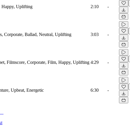
, Happy, Uplifting
2:10
-
, Corporate, Ballad, Neutral, Uplifting
3:03
-
t, Filmscore, Corporate, Film, Happy, Uplifting
4:29
-
nture, Upbeat, Energetic
6:30
-
kt