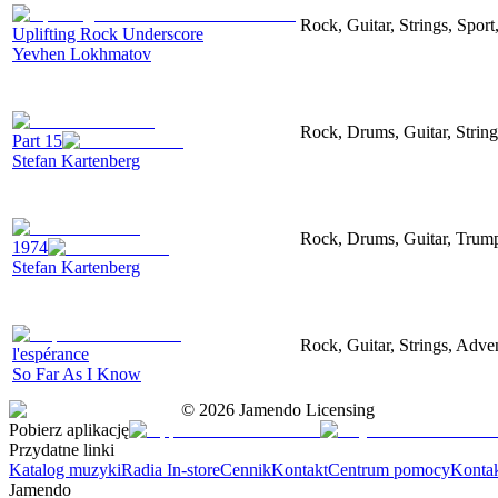
Rock, Guitar, Strings, Sport
Uplifting Rock Underscore
Yevhen Lokhmatov
Rock, Drums, Guitar, Strings
Part 15
Stefan Kartenberg
Rock, Drums, Guitar, Trumpe
1974
Stefan Kartenberg
Rock, Guitar, Strings, Adve
l'espérance
So Far As I Know
©
2026
Jamendo Licensing
Pobierz aplikację
Przydatne linki
Katalog muzyki
Radia In-store
Cennik
Kontakt
Centrum pomocy
Konta
Jamendo