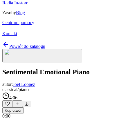
Radia In-store
Zasoby
Blog
Centrum pomocy
Kontakt
Powrót do katalogu
Sentimental Emotional Piano
autor:
Joel Loopez
classical/piano
4:06
Kup utwór
0:00