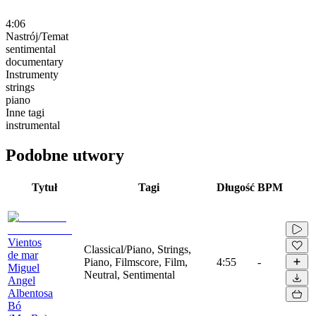
4:06
Nastrój/Temat
sentimental
documentary
Instrumenty
strings
piano
Inne tagi
instrumental
Podobne utwory
Tytuł
Tagi
Długość
BPM
Vientos
Classical/Piano, Strings,
de mar
Piano, Filmscore, Film,
4:55
-
Miguel
Neutral, Sentimental
Angel
Albentosa
Bó