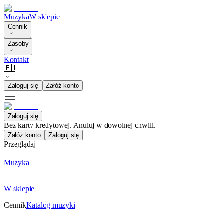
Muzyka
W sklepie
Cennik
Zasoby
Kontakt
🇵🇱
Zaloguj się
Załóż konto
Zaloguj się
Bez karty kredytowej. Anuluj w dowolnej chwili.
Załóż konto
Zaloguj się
Przeglądaj
Muzyka
W sklepie
Cennik
Katalog muzyki