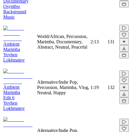
Documentary
Osynthw
Background
Music
World/African, Percussion,
Marimba, Documentary,
2:13
131
Ambient
Abstract, Neutral, Peaceful
Marimba
Yevhen
Lokhmatov
Alternative/Indie Pop,
Ambient
Percussion, Marimba, Vlog,
1:19
132
Marimba
Neutral, Happy
Edit 6
Yevhen
Lokhmatov
Alternative/Indie Pop,