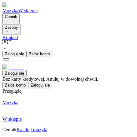
Muzyka
W sklepie
Cennik
Zasoby
Kontakt
🇵🇱
Zaloguj się
Załóż konto
Zaloguj się
Bez karty kredytowej. Anuluj w dowolnej chwili.
Załóż konto
Zaloguj się
Przeglądaj
Muzyka
W sklepie
Cennik
Katalog muzyki