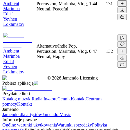
Ambient
Percussion, Marimba, Vlog,
1:44
131
Marimba
Neutral, Peaceful
Edit 1
Yevhen
Lokhmatov
Alternative/Indie Pop,
Ambient
Percussion, Marimba, Vlog,
0:47
132
Marimba
Neutral, Happy
Edit 3
Yevhen
Lokhmatov
©
2026
Jamendo Licensing
Pobierz aplikację
Przydatne linki
Katalog muzyki
Radia In-store
Cennik
Kontakt
Centrum
pomocy
Kontakt
Jamendo
Jamendo dla artystów
Jamendo Music
Informacje prawne
Ogólne warunki użytkowania
Warunki sprzedaży
Polityka