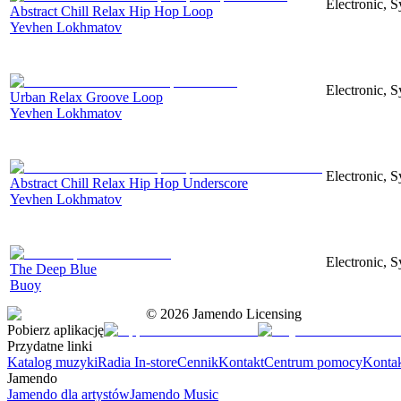
Electronic, S
Abstract Chill Relax Hip Hop Loop
Yevhen Lokhmatov
Electronic, S
Urban Relax Groove Loop
Yevhen Lokhmatov
Electronic, S
Abstract Chill Relax Hip Hop Underscore
Yevhen Lokhmatov
Electronic, S
The Deep Blue
Buoy
©
2026
Jamendo Licensing
Pobierz aplikację
Przydatne linki
Katalog muzyki
Radia In-store
Cennik
Kontakt
Centrum pomocy
Konta
Jamendo
Jamendo dla artystów
Jamendo Music