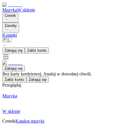
Muzyka
W sklepie
Cennik
Zasoby
Kontakt
🇵🇱
Zaloguj się
Załóż konto
Zaloguj się
Bez karty kredytowej. Anuluj w dowolnej chwili.
Załóż konto
Zaloguj się
Przeglądaj
Muzyka
W sklepie
Cennik
Katalog muzyki