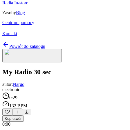
Radia In-store
Zasoby
Blog
Centrum pomocy
Kontakt
Powrót do katalogu
My Radio 30 sec
autor:
Nargo
electronic
0:29
132 BPM
Kup utwór
0:00