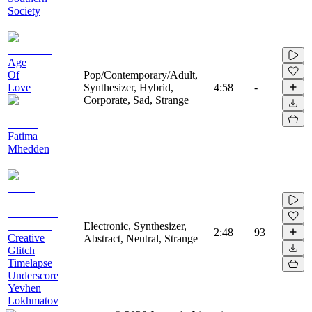
Society
Age
Of
Pop/Contemporary/Adult,
Love
Synthesizer, Hybrid,
4:58
-
Corporate, Sad, Strange
Fatima
Mhedden
Electronic, Synthesizer,
2:48
93
Creative
Abstract, Neutral, Strange
Glitch
Timelapse
Underscore
Yevhen
Lokhmatov