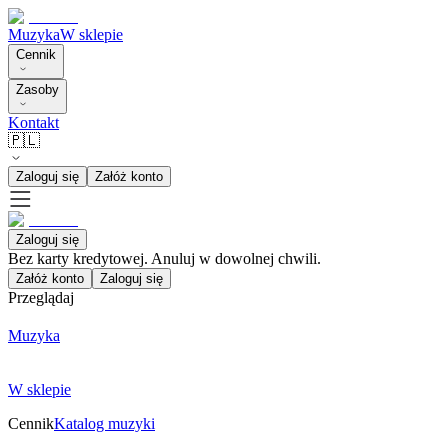
Muzyka
W sklepie
Cennik
Zasoby
Kontakt
🇵🇱
Zaloguj się
Załóż konto
Zaloguj się
Bez karty kredytowej. Anuluj w dowolnej chwili.
Załóż konto
Zaloguj się
Przeglądaj
Muzyka
W sklepie
Cennik
Katalog muzyki