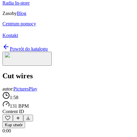
Radia In-store
Zasoby
Blog
Centrum pomocy
Kontakt
Powrót do katalogu
Cut wires
autor:
PicturesPlay
1:58
131 BPM
Content ID
Kup utwór
0:00