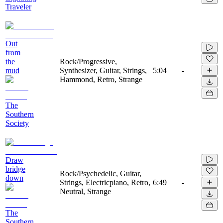
Traveler
Out
from
the
Rock/Progressive,
mud
Synthesizer, Guitar, Strings,
5:04
-
Hammond, Retro, Strange
The
Southern
Society
Draw
bridge
Rock/Psychedelic, Guitar,
down
Strings, Electricpiano, Retro,
6:49
-
Neutral, Strange
The
Southern