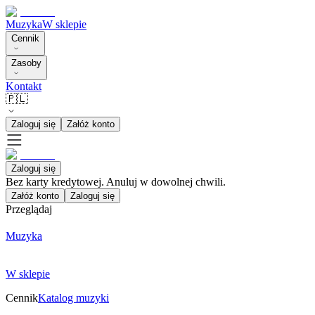
Muzyka
W sklepie
Cennik
Zasoby
Kontakt
🇵🇱
Zaloguj się
Załóż konto
Zaloguj się
Bez karty kredytowej. Anuluj w dowolnej chwili.
Załóż konto
Zaloguj się
Przeglądaj
Muzyka
W sklepie
Cennik
Katalog muzyki