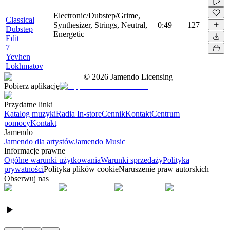
Electronic/Dubstep/Grime,
Classical
Synthesizer, Strings, Neutral,
0:49
127
Dubstep
Energetic
Edit
7
Yevhen
Lokhmatov
©
2026
Jamendo Licensing
Pobierz aplikację
Przydatne linki
Katalog muzyki
Radia In-store
Cennik
Kontakt
Centrum
pomocy
Kontakt
Jamendo
Jamendo dla artystów
Jamendo Music
Informacje prawne
Ogólne warunki użytkowania
Warunki sprzedaży
Polityka
prywatności
Polityka plików cookie
Naruszenie praw autorskich
Obserwuj nas