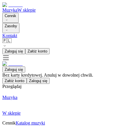
Muzyka
W sklepie
Cennik
Zasoby
Kontakt
🇵🇱
Zaloguj się
Załóż konto
Zaloguj się
Bez karty kredytowej. Anuluj w dowolnej chwili.
Załóż konto
Zaloguj się
Przeglądaj
Muzyka
W sklepie
Cennik
Katalog muzyki