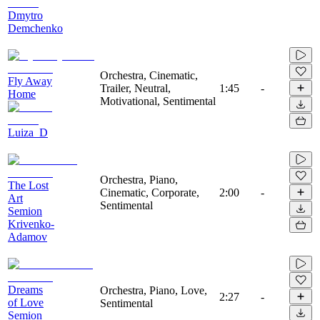
Dmytro
Demchenko
Orchestra, Cinematic,
Fly Away
Trailer, Neutral,
1:45
-
Home
Motivational, Sentimental
Luiza_D
Orchestra, Piano,
The Lost
Cinematic, Corporate,
2:00
-
Art
Sentimental
Semion
Krivenko-
Adamov
Dreams
Orchestra, Piano, Love,
2:27
-
of Love
Sentimental
Semion