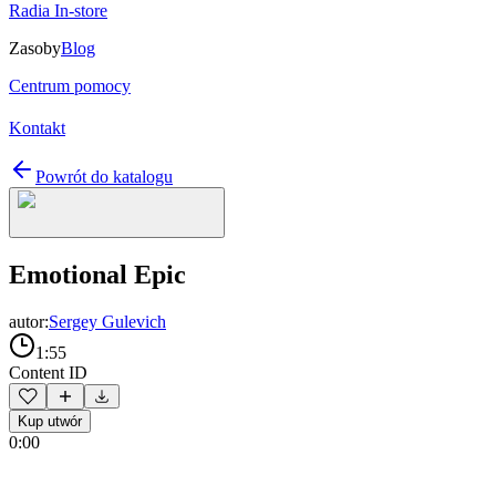
Radia In-store
Zasoby
Blog
Centrum pomocy
Kontakt
Powrót do katalogu
Emotional Epic
autor:
Sergey Gulevich
1:55
Content ID
Kup utwór
0:00