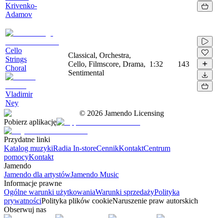
Krivenko-
Adamov
Cello
Classical, Orchestra,
Strings
Cello, Filmscore, Drama,
1:32
143
Choral
Sentimental
Vladimir
Ney
©
2026
Jamendo Licensing
Pobierz aplikację
Przydatne linki
Katalog muzyki
Radia In-store
Cennik
Kontakt
Centrum
pomocy
Kontakt
Jamendo
Jamendo dla artystów
Jamendo Music
Informacje prawne
Ogólne warunki użytkowania
Warunki sprzedaży
Polityka
prywatności
Polityka plików cookie
Naruszenie praw autorskich
Obserwuj nas