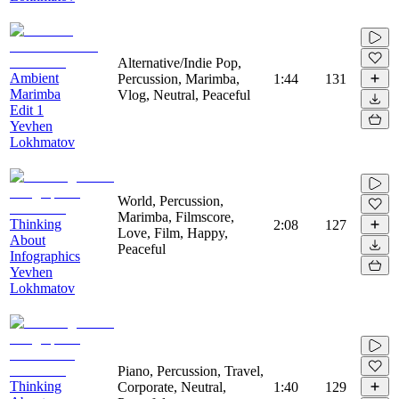
Alternative/Indie Pop,
Ambient
Percussion, Marimba,
1:44
131
Marimba
Vlog, Neutral, Peaceful
Edit 1
Yevhen
Lokhmatov
World, Percussion,
Marimba, Filmscore,
Thinking
2:08
127
Love, Film, Happy,
About
Peaceful
Infographics
Yevhen
Lokhmatov
Piano, Percussion, Travel,
Thinking
Corporate, Neutral,
1:40
129