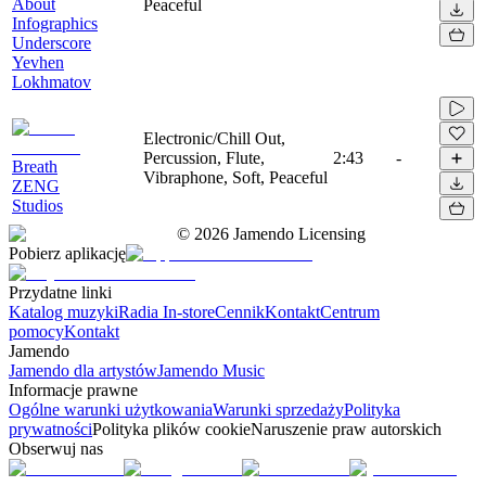
About
Peaceful
Infographics
Underscore
Yevhen
Lokhmatov
Electronic/Chill Out,
Percussion, Flute,
2:43
-
Breath
Vibraphone, Soft, Peaceful
ZENG
Studios
©
2026
Jamendo Licensing
Pobierz aplikację
Przydatne linki
Katalog muzyki
Radia In-store
Cennik
Kontakt
Centrum
pomocy
Kontakt
Jamendo
Jamendo dla artystów
Jamendo Music
Informacje prawne
Ogólne warunki użytkowania
Warunki sprzedaży
Polityka
prywatności
Polityka plików cookie
Naruszenie praw autorskich
Obserwuj nas