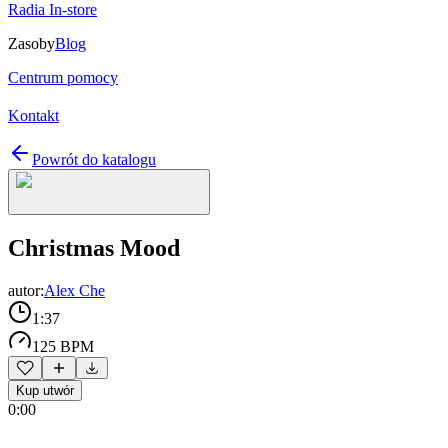
Radia In-store
Zasoby
Blog
Centrum pomocy
Kontakt
Powrót do katalogu
Christmas Mood
autor:
Alex Che
1:37
125 BPM
Kup utwór
0:00