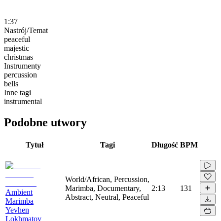
1:37
Nastrój/Temat
peaceful
majestic
christmas
Instrumenty
percussion
bells
Inne tagi
instrumental
Podobne utwory
Tytuł
Tagi
Długość
BPM
World/African, Percussion,
Marimba, Documentary,
2:13
131
Ambient
Abstract, Neutral, Peaceful
Marimba
Yevhen
Lokhmatov