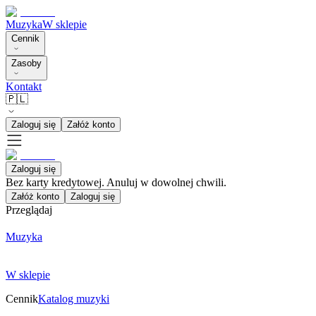
Muzyka
W sklepie
Cennik
Zasoby
Kontakt
🇵🇱
Zaloguj się
Załóż konto
Zaloguj się
Bez karty kredytowej. Anuluj w dowolnej chwili.
Załóż konto
Zaloguj się
Przeglądaj
Muzyka
W sklepie
Cennik
Katalog muzyki