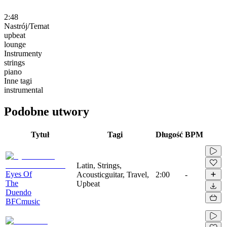
2:48
Nastrój/Temat
upbeat
lounge
Instrumenty
strings
piano
Inne tagi
instrumental
Podobne utwory
Tytuł
Tagi
Długość
BPM
Latin, Strings,
Eyes Of
Acousticguitar, Travel,
2:00
-
The
Upbeat
Duendo
BFCmusic