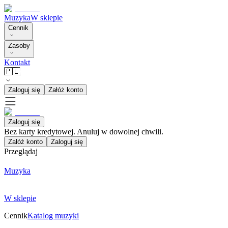
Muzyka
W sklepie
Cennik
Zasoby
Kontakt
🇵🇱
Zaloguj się
Załóż konto
Zaloguj się
Bez karty kredytowej. Anuluj w dowolnej chwili.
Załóż konto
Zaloguj się
Przeglądaj
Muzyka
W sklepie
Cennik
Katalog muzyki