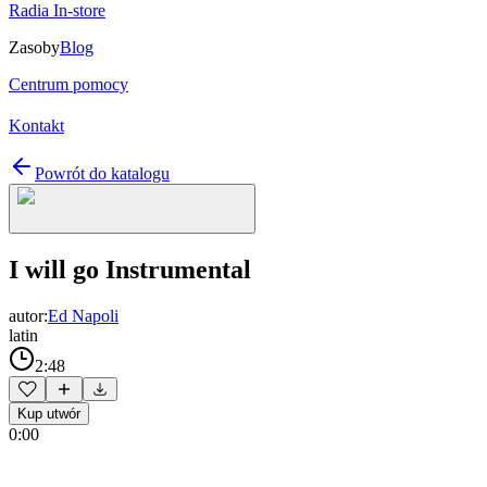
Radia In-store
Zasoby
Blog
Centrum pomocy
Kontakt
Powrót do katalogu
I will go Instrumental
autor:
Ed Napoli
latin
2:48
Kup utwór
0:00