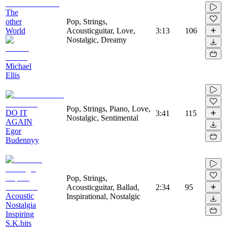
The
other
Pop, Strings,
World
Acousticguitar, Love,
3:13
106
Nostalgic, Dreamy
Michael
Ellis
Pop, Strings, Piano, Love,
DO IT
3:41
115
Nostalgic, Sentimental
AGAIN
Egor
Budennyy
Pop, Strings,
Acousticguitar, Ballad,
2:34
95
Acoustic
Inspirational, Nostalgic
Nostalgia
Inspiring
S.K.bits