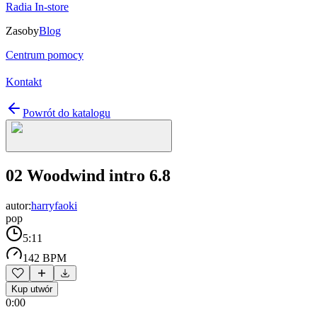
Radia In-store
Zasoby
Blog
Centrum pomocy
Kontakt
Powrót do katalogu
02 Woodwind intro 6.8
autor:
harryfaoki
pop
5:11
142 BPM
Kup utwór
0:00