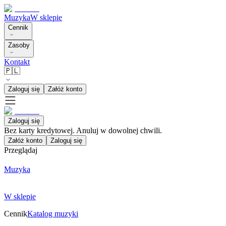
Muzyka
W sklepie
Cennik
Zasoby
Kontakt
🇵🇱
Zaloguj się
Załóż konto
Zaloguj się
Bez karty kredytowej. Anuluj w dowolnej chwili.
Załóż konto
Zaloguj się
Przeglądaj
Muzyka
W sklepie
Cennik
Katalog muzyki