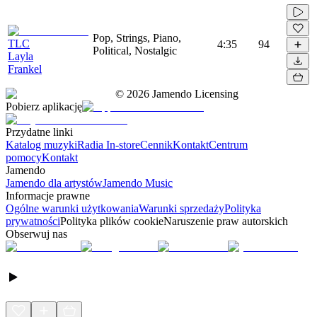
Pop, Strings, Piano,
TLC
4:35
94
Political, Nostalgic
Layla
Frankel
©
2026
Jamendo Licensing
Pobierz aplikację
Przydatne linki
Katalog muzyki
Radia In-store
Cennik
Kontakt
Centrum
pomocy
Kontakt
Jamendo
Jamendo dla artystów
Jamendo Music
Informacje prawne
Ogólne warunki użytkowania
Warunki sprzedaży
Polityka
prywatności
Polityka plików cookie
Naruszenie praw autorskich
Obserwuj nas