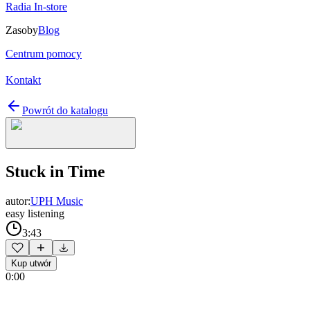
Radia In-store
Zasoby
Blog
Centrum pomocy
Kontakt
Powrót do katalogu
Stuck in Time
autor:
UPH Music
easy listening
3:43
Kup utwór
0:00