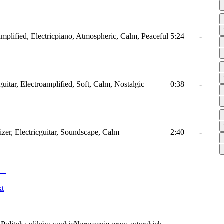
amplified, Electricpiano, Atmospheric, Calm, Peaceful
5:24
-
guitar, Electroamplified, Soft, Calm, Nostalgic
0:38
-
izer, Electricguitar, Soundscape, Calm
2:40
-
kt