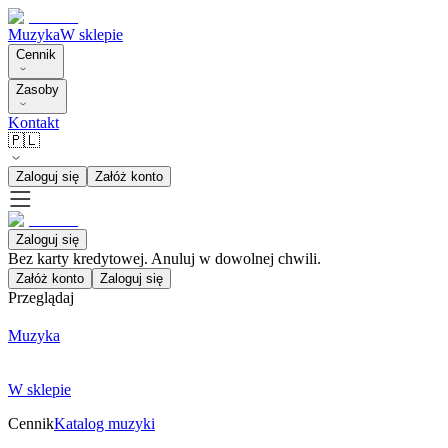
Muzyka
W sklepie
Cennik
Zasoby
Kontakt
🇵🇱
Zaloguj się
Załóż konto
Zaloguj się
Bez karty kredytowej. Anuluj w dowolnej chwili.
Załóż konto
Zaloguj się
Przeglądaj
Muzyka
W sklepie
Cennik
Katalog muzyki