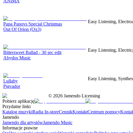
ANIMA
Easy Listening, Electro
Papa Panovs Special Christmas
Out Of Orion (Ox3)
Easy Listening, Electric
Bittersweet Ballad - 30 sec edit
Abydos Music
Easy Listening, Synthes
Lullaby
Pigvador
©
2026
Jamendo Licensing
Pobierz aplikację
Przydatne linki
Katalog muzyki
Radia In-store
Cennik
Kontakt
Centrum pomocy
Konta
Jamendo
Jamendo dla artystów
Jamendo Music
Informacje prawne