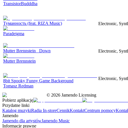
TransistorBudddha
Туманность (feat. RIZA Music)
Electronic, Synt
Paradeigma
Mutter Brennstein_ Down
Electronic, Syn
Mutter Brennstein
Electronic, Syn
8bit Spooky Funny Game Background
Tomasz Redman
©
2026
Jamendo Licensing
Pobierz aplikację
Przydatne linki
Katalog muzyki
Radia In-store
Cennik
Kontakt
Centrum pomocy
Konta
Jamendo
Jamendo dla artystów
Jamendo Music
Informacje prawne