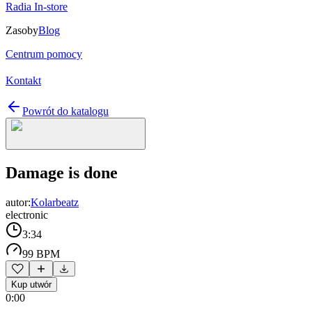
Radia In-store
Zasoby
Blog
Centrum pomocy
Kontakt
Powrót do katalogu
Damage is done
autor:
Kolarbeatz
electronic
3:34
99 BPM
Kup utwór
0:00