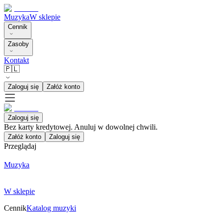
Muzyka
W sklepie
Cennik
Zasoby
Kontakt
🇵🇱
Zaloguj się
Załóż konto
Zaloguj się
Bez karty kredytowej. Anuluj w dowolnej chwili.
Załóż konto
Zaloguj się
Przeglądaj
Muzyka
W sklepie
Cennik
Katalog muzyki