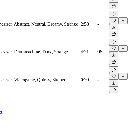
hesizer, Abstract, Neutral, Dreamy, Strange
2:58
-
thesizer, Drummachine, Dark, Strange
4:31
96
thesizer, Videogame, Quirky, Strange
0:39
-
kt