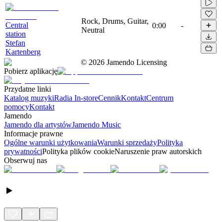
Rock, Drums, Guitar,
Central
0:00
-
Neutral
station
Stefan
Kartenberg
©
2026
Jamendo Licensing
Pobierz aplikację
Przydatne linki
Katalog muzyki
Radia In-store
Cennik
Kontakt
Centrum
pomocy
Kontakt
Jamendo
Jamendo dla artystów
Jamendo Music
Informacje prawne
Ogólne warunki użytkowania
Warunki sprzedaży
Polityka
prywatności
Polityka plików cookie
Naruszenie praw autorskich
Obserwuj nas