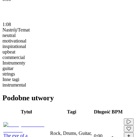
1:08
Nastrój/Temat
neutral
motivational
inspirational
upbeat
commercial
Instrumenty
guitar
strings
Inne tagi
instrumental
Podobne utwory
Tytuł
Tagi
Długość
BPM
Rock, Drums, Guitar,
The eye of a
0:00
-