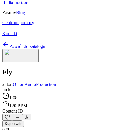
Radia In-store
Zasoby
Blog
Centrum pomocy
Kontakt
Powrót do katalogu
Fly
autor:
OnionAudioProduction
rock
1:08
120 BPM
Content ID
Kup utwór
0:00