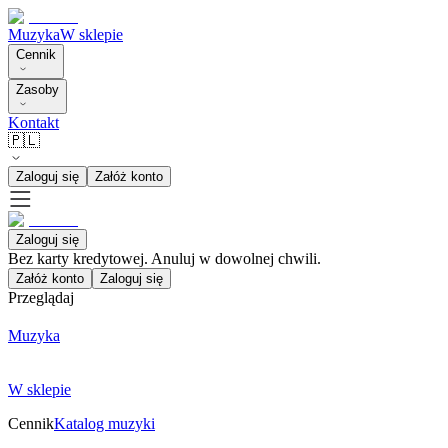
Muzyka
W sklepie
Cennik
Zasoby
Kontakt
🇵🇱
Zaloguj się
Załóż konto
Zaloguj się
Bez karty kredytowej. Anuluj w dowolnej chwili.
Załóż konto
Zaloguj się
Przeglądaj
Muzyka
W sklepie
Cennik
Katalog muzyki