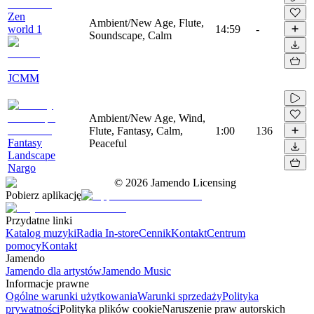
Zen
Ambient/New Age, Flute,
world 1
14:59
-
Soundscape, Calm
JCMM
Ambient/New Age, Wind,
Flute, Fantasy, Calm,
1:00
136
Fantasy
Peaceful
Landscape
Nargo
©
2026
Jamendo Licensing
Pobierz aplikację
Przydatne linki
Katalog muzyki
Radia In-store
Cennik
Kontakt
Centrum
pomocy
Kontakt
Jamendo
Jamendo dla artystów
Jamendo Music
Informacje prawne
Ogólne warunki użytkowania
Warunki sprzedaży
Polityka
prywatności
Polityka plików cookie
Naruszenie praw autorskich