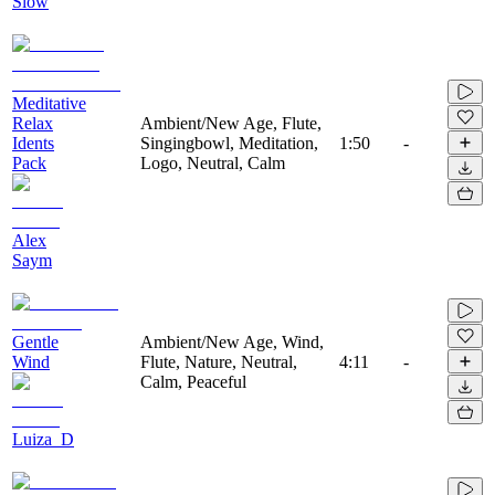
Slow
Meditative
Relax
Ambient/New Age, Flute,
Idents
Singingbowl, Meditation,
1:50
-
Pack
Logo, Neutral, Calm
Alex
Saym
Gentle
Ambient/New Age, Wind,
Wind
Flute, Nature, Neutral,
4:11
-
Calm, Peaceful
Luiza_D