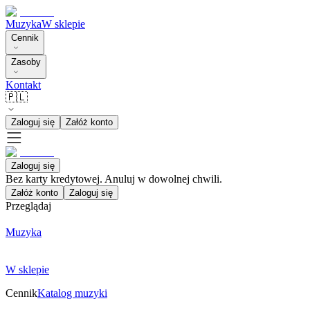
Muzyka
W sklepie
Cennik
Zasoby
Kontakt
🇵🇱
Zaloguj się
Załóż konto
Zaloguj się
Bez karty kredytowej. Anuluj w dowolnej chwili.
Załóż konto
Zaloguj się
Przeglądaj
Muzyka
W sklepie
Cennik
Katalog muzyki