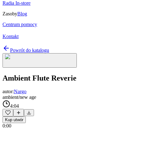
Radia In-store
Zasoby
Blog
Centrum pomocy
Kontakt
Powrót do katalogu
Ambient Flute Reverie
autor:
Nargo
ambient/new age
4:04
Kup utwór
0:00