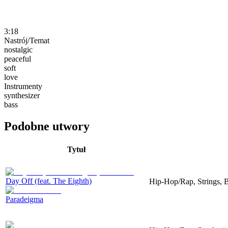
3:18
Nastrój/Temat
nostalgic
peaceful
soft
love
Instrumenty
synthesizer
bass
Podobne utwory
Tytuł
Day Off (feat. The Eighth)
Hip-Hop/Rap, Strings, B
Paradeigma