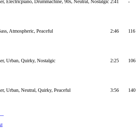
r, Electricpiano, Drummachine, 90s, Neutral, Nostalgic
2:41
-
ass, Atmospheric, Peaceful
2:46
116
r, Urban, Quirky, Nostalgic
2:25
106
r, Urban, Neutral, Quirky, Peaceful
3:56
140
kt