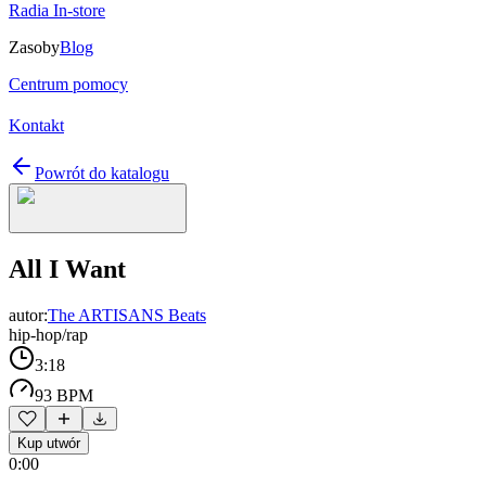
Radia In-store
Zasoby
Blog
Centrum pomocy
Kontakt
Powrót do katalogu
All I Want
autor:
The ARTISANS Beats
hip-hop/rap
3:18
93 BPM
Kup utwór
0:00