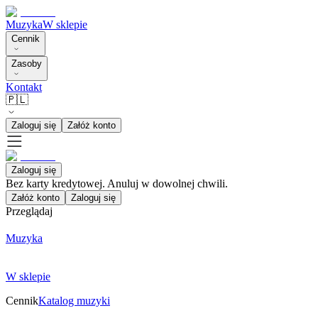
Muzyka
W sklepie
Cennik
Zasoby
Kontakt
🇵🇱
Zaloguj się
Załóż konto
Zaloguj się
Bez karty kredytowej. Anuluj w dowolnej chwili.
Załóż konto
Zaloguj się
Przeglądaj
Muzyka
W sklepie
Cennik
Katalog muzyki