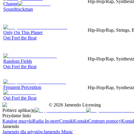
Hip-Hop/Rap, Synthesize
Change
Soundtrackman
Hip-Hop/Rap, Strings, B
Only On This Planet
Ogi Feel the Beat
Hip-Hop/Rap, Synthesize
Random Fields
Ogi Feel the Beat
Frequent Perception
Hip-Hop/Rap, Synthesize
Ogi Feel the Beat
©
2026
Jamendo Licensing
Pobierz aplikację
Przydatne linki
Katalog muzyki
Radia In-store
Cennik
Kontakt
Centrum pomocy
Konta
Jamendo
Jamendo dla artystów
Jamendo Music