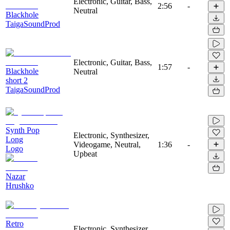
Electronic, Guitar, Bass,
2:56
-
Neutral
Blackhole
TaigaSoundProd
Electronic, Guitar, Bass,
1:57
-
Blackhole
Neutral
short 2
TaigaSoundProd
Synth Pop
Electronic, Synthesizer,
Long
Videogame, Neutral,
1:36
-
Logo
Upbeat
Nazar
Hrushko
Retro
Electronic, Synthesizer,