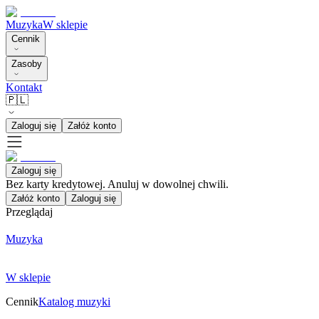
Muzyka
W sklepie
Cennik
Zasoby
Kontakt
🇵🇱
Zaloguj się
Załóż konto
Zaloguj się
Bez karty kredytowej. Anuluj w dowolnej chwili.
Załóż konto
Zaloguj się
Przeglądaj
Muzyka
W sklepie
Cennik
Katalog muzyki