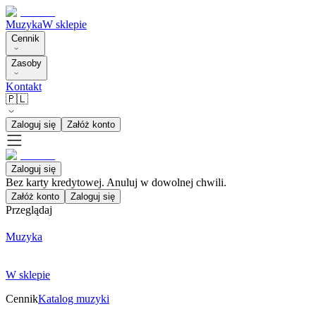
Muzyka
W sklepie
Cennik
Zasoby
Kontakt
🇵🇱
Zaloguj się
Załóż konto
Zaloguj się
Bez karty kredytowej. Anuluj w dowolnej chwili.
Załóż konto
Zaloguj się
Przeglądaj
Muzyka
W sklepie
Cennik
Katalog muzyki