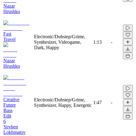
Nazar
Hrushko
Fast
Electronic/Dubstep/Grime,
Travel
Synthesizer, Videogame,
1:13
-
Dark, Happy
Nazar
Hrushko
Creative
Electronic/Dubstep/Grime,
1:47
-
Future
Synthesizer, Happy, Energetic
Bass
Edit
6
Yevhen
Lokhmatov