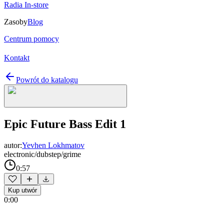
Radia In-store
Zasoby
Blog
Centrum pomocy
Kontakt
Powrót do katalogu
Epic Future Bass Edit 1
autor:
Yevhen Lokhmatov
electronic/dubstep/grime
0:57
Kup utwór
0:00