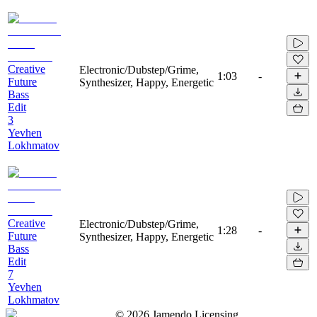
Creative
Electronic/Dubstep/Grime,
1:03
-
Future
Synthesizer, Happy, Energetic
Bass
Edit
3
Yevhen
Lokhmatov
Creative
Electronic/Dubstep/Grime,
1:28
-
Future
Synthesizer, Happy, Energetic
Bass
Edit
7
Yevhen
Lokhmatov
©
2026
Jamendo Licensing