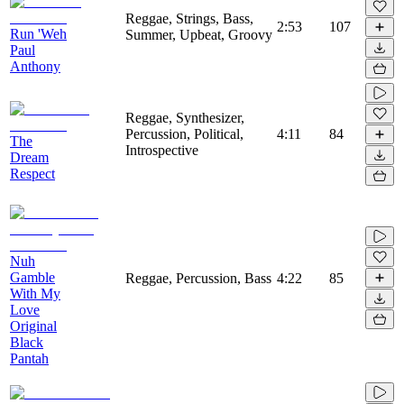
Reggae, Strings, Bass,
2:53
107
Run 'Weh
Summer, Upbeat, Groovy
Paul
Anthony
Reggae, Synthesizer,
Percussion, Political,
4:11
84
The
Introspective
Dream
Respect
Nuh
Gamble
Reggae, Percussion, Bass
4:22
85
With My
Love
Original
Black
Pantah