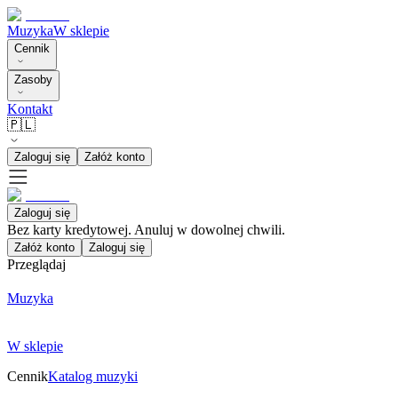
Muzyka
W sklepie
Cennik
Zasoby
Kontakt
🇵🇱
Zaloguj się
Załóż konto
Zaloguj się
Bez karty kredytowej. Anuluj w dowolnej chwili.
Załóż konto
Zaloguj się
Przeglądaj
Muzyka
W sklepie
Cennik
Katalog muzyki