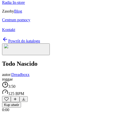
Radia In-store
Zasoby
Blog
Centrum pomocy
Kontakt
Powrót do katalogu
Todo Nascido
autor:
Dreadboxx
reggae
3:50
125 BPM
Kup utwór
0:00