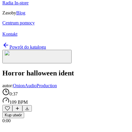
Radia In-store
Zasoby
Blog
Centrum pomocy
Kontakt
Powrót do katalogu
Horror halloween ident
autor:
OnionAudioProduction
0:37
109 BPM
Kup utwór
0:00