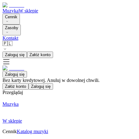
Muzyka
W sklepie
Cennik
Zasoby
Kontakt
🇵🇱
Zaloguj się
Załóż konto
Zaloguj się
Bez karty kredytowej. Anuluj w dowolnej chwili.
Załóż konto
Zaloguj się
Przeglądaj
Muzyka
W sklepie
Cennik
Katalog muzyki