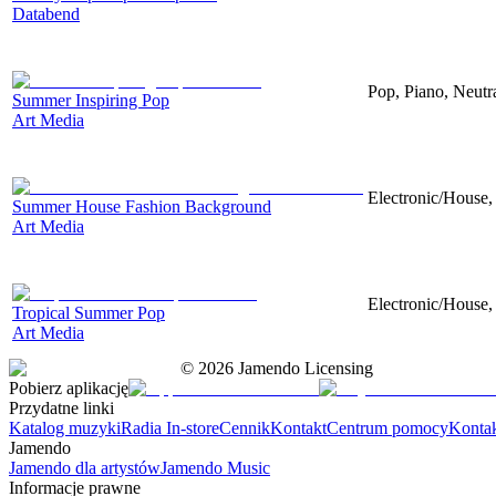
Databend
Pop, Piano, Neutr
Summer Inspiring Pop
Art Media
Electronic/House, 
Summer House Fashion Background
Art Media
Electronic/House, 
Tropical Summer Pop
Art Media
©
2026
Jamendo Licensing
Pobierz aplikację
Przydatne linki
Katalog muzyki
Radia In-store
Cennik
Kontakt
Centrum pomocy
Konta
Jamendo
Jamendo dla artystów
Jamendo Music
Informacje prawne