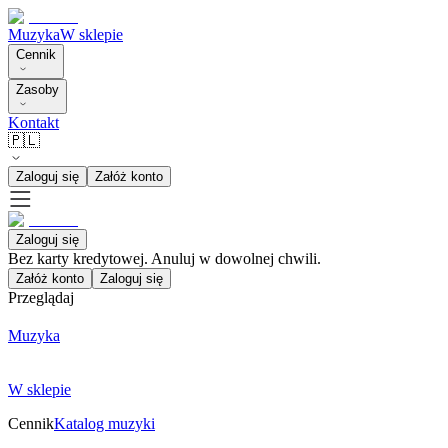
Muzyka
W sklepie
Cennik
Zasoby
Kontakt
🇵🇱
Zaloguj się
Załóż konto
Zaloguj się
Bez karty kredytowej. Anuluj w dowolnej chwili.
Załóż konto
Zaloguj się
Przeglądaj
Muzyka
W sklepie
Cennik
Katalog muzyki