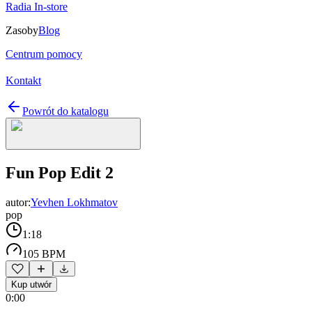
Radia In-store
Zasoby
Blog
Centrum pomocy
Kontakt
Powrót do katalogu
Fun Pop Edit 2
autor:
Yevhen Lokhmatov
pop
1:18
105 BPM
Kup utwór
0:00