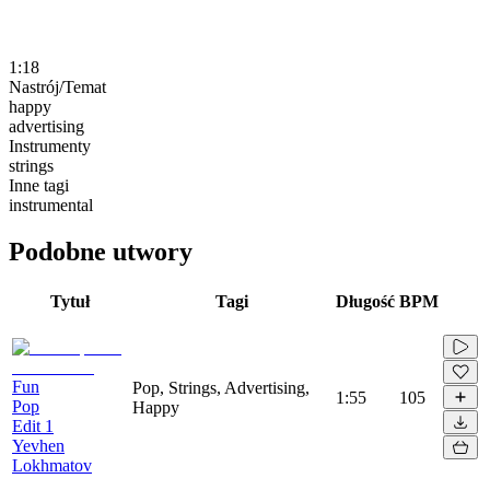
1:18
Nastrój/Temat
happy
advertising
Instrumenty
strings
Inne tagi
instrumental
Podobne utwory
Tytuł
Tagi
Długość
BPM
Fun
Pop, Strings, Advertising,
1:55
105
Pop
Happy
Edit 1
Yevhen
Lokhmatov