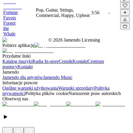
Pop, Guitar, Strings,
Fortune
3:56
-
Commercial, Happy, Upbeat
Favors
Forget
the
Whale
©
2026
Jamendo Licensing
Pobierz aplikację
Przydatne linki
Katalog muzyki
Radia In-store
Cennik
Kontakt
Centrum
pomocy
Kontakt
Jamendo
Jamendo dla artystów
Jamendo Music
Informacje prawne
Ogólne warunki użytkowania
Warunki sprzedaży
Polityka
prywatności
Polityka plików cookie
Naruszenie praw autorskich
Obserwuj nas