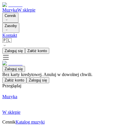
Muzyka
W sklepie
Cennik
Zasoby
Kontakt
🇵🇱
Zaloguj się
Załóż konto
Zaloguj się
Bez karty kredytowej. Anuluj w dowolnej chwili.
Załóż konto
Zaloguj się
Przeglądaj
Muzyka
W sklepie
Cennik
Katalog muzyki