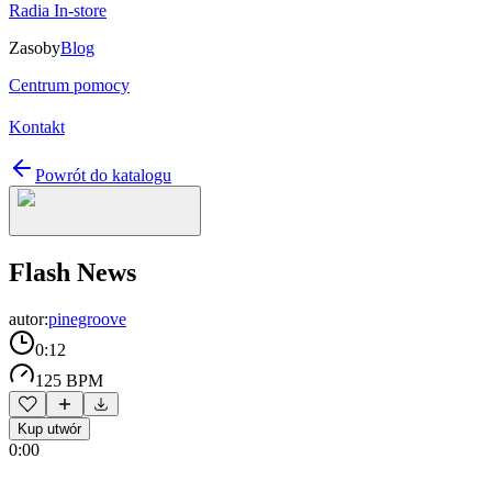
Radia In-store
Zasoby
Blog
Centrum pomocy
Kontakt
Powrót do katalogu
Flash News
autor:
pinegroove
0:12
125 BPM
Kup utwór
0:00