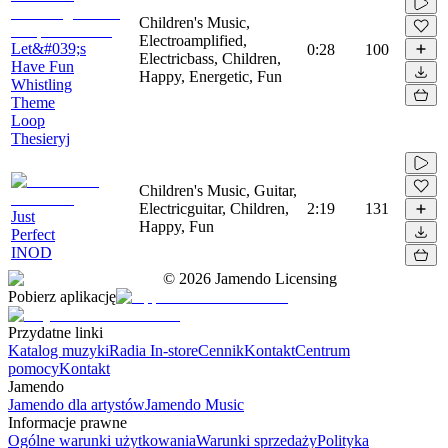
Children's Music,
Electroamplified,
Let&#039;s
0:28
100
Electricbass, Children,
Have Fun
Happy, Energetic, Fun
Whistling
Theme
Loop
Thesieryj
Children's Music, Guitar,
Electricguitar, Children,
2:19
131
Just
Happy, Fun
Perfect
INOD
©
2026
Jamendo Licensing
Pobierz aplikację
Przydatne linki
Katalog muzyki
Radia In-store
Cennik
Kontakt
Centrum
pomocy
Kontakt
Jamendo
Jamendo dla artystów
Jamendo Music
Informacje prawne
Ogólne warunki użytkowania
Warunki sprzedaży
Polityka