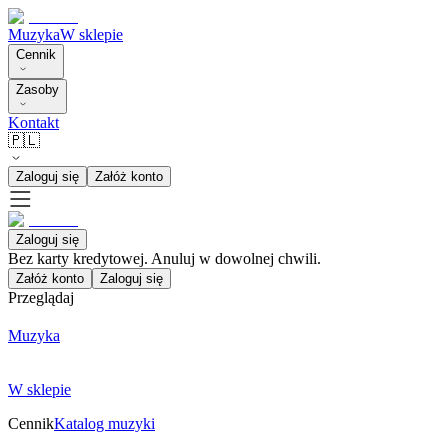
Muzyka
W sklepie
Cennik
Zasoby
Kontakt
🇵🇱
Zaloguj się
Załóż konto
Zaloguj się
Bez karty kredytowej. Anuluj w dowolnej chwili.
Załóż konto
Zaloguj się
Przeglądaj
Muzyka
W sklepie
Cennik
Katalog muzyki