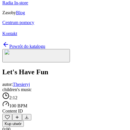
Radia In-store
Zasoby
Blog
Centrum pomocy
Kontakt
Powrót do katalogu
Let's Have Fun
autor:
Thesieryj
children's music
2:12
100 BPM
Content ID
Kup utwór
0:00