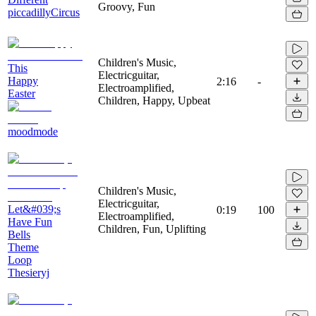
Groovy, Fun
piccadillyCircus
Children's Music,
This
Electricguitar,
Happy
2:16
-
Electroamplified,
Easter
Children, Happy, Upbeat
moodmode
Children's Music,
Electricguitar,
Let&#039;s
0:19
100
Electroamplified,
Have Fun
Children, Fun, Uplifting
Bells
Theme
Loop
Thesieryj