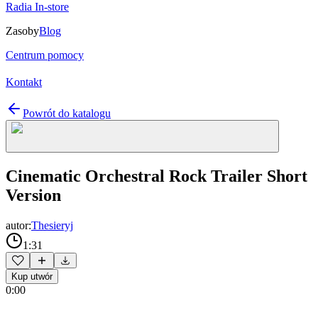
Radia In-store
Zasoby
Blog
Centrum pomocy
Kontakt
Powrót do katalogu
Cinematic Orchestral Rock Trailer Short
Version
autor:
Thesieryj
1:31
Kup utwór
0:00