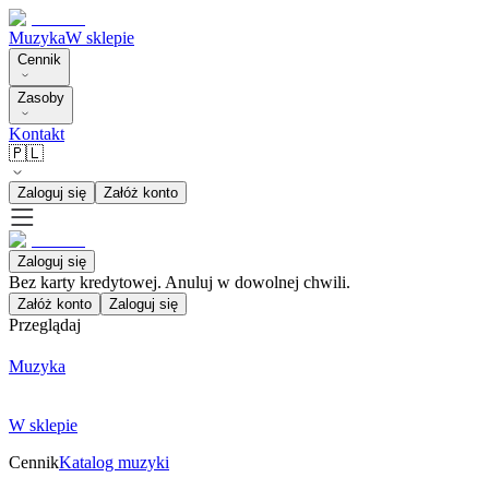
Muzyka
W sklepie
Cennik
Zasoby
Kontakt
🇵🇱
Zaloguj się
Załóż konto
Zaloguj się
Bez karty kredytowej. Anuluj w dowolnej chwili.
Załóż konto
Zaloguj się
Przeglądaj
Muzyka
W sklepie
Cennik
Katalog muzyki