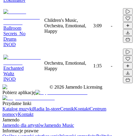
Lokhmatov
Children's Music,
Orchestra, Emotional,
3:09
-
Ballroom
Happy
Secrets_No
Drums
INOD
Orchestra, Emotional,
1:35
-
Enchanted
Happy
Waltz
INOD
©
2026
Jamendo Licensing
Pobierz aplikację
Przydatne linki
Katalog muzyki
Radia In-store
Cennik
Kontakt
Centrum
pomocy
Kontakt
Jamendo
Jamendo dla artystów
Jamendo Music
Informacje prawne