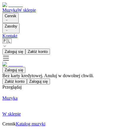
Muzyka
W sklepie
Cennik
Zasoby
Kontakt
🇵🇱
Zaloguj się
Załóż konto
Zaloguj się
Bez karty kredytowej. Anuluj w dowolnej chwili.
Załóż konto
Zaloguj się
Przeglądaj
Muzyka
W sklepie
Cennik
Katalog muzyki