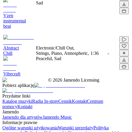
Sad
Vzen
instrumental
beat
Abstract
Electronic/Chill Out,
Chill
Strings, Piano, Atmospheric,
1:36
-
Peaceful, Sad
Vibecraft
©
2026
Jamendo Licensing
Pobierz aplikację
Przydatne linki
Katalog muzyki
Radia In-store
Cennik
Kontakt
Centrum
pomocy
Kontakt
Jamendo
Jamendo dla artystów
Jamendo Music
Informacje prawne
Ogólne warunki użytkowania
Warunki sprzedaży
Polityka