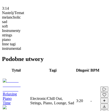
3:14
Nastrój/Temat
melancholic
sad
soft
Instrumenty
strings
piano
Inne tagi
instrumental
Podobne utwory
Tytuł
Tagi
Długość
BPM
Relaxing
Piano
Electronic/Chill Out,
3:20
-
Time
Strings, Piano, Lounge, Sad