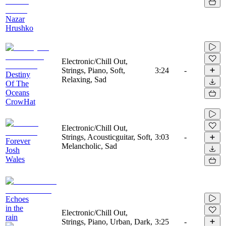
Nazar
Hrushko
Electronic/Chill Out,
Strings, Piano, Soft,
3:24
-
Destiny
Relaxing, Sad
Of The
Oceans
CrowHat
Electronic/Chill Out,
Strings, Acousticguitar, Soft,
3:03
-
Forever
Melancholic, Sad
Josh
Wales
Echoes
in the
Electronic/Chill Out,
rain
Strings, Piano, Urban, Dark,
3:25
-