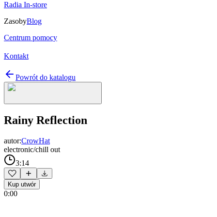
Radia In-store
Zasoby
Blog
Centrum pomocy
Kontakt
Powrót do katalogu
Rainy Reflection
autor:
CrowHat
electronic/chill out
3:14
Kup utwór
0:00