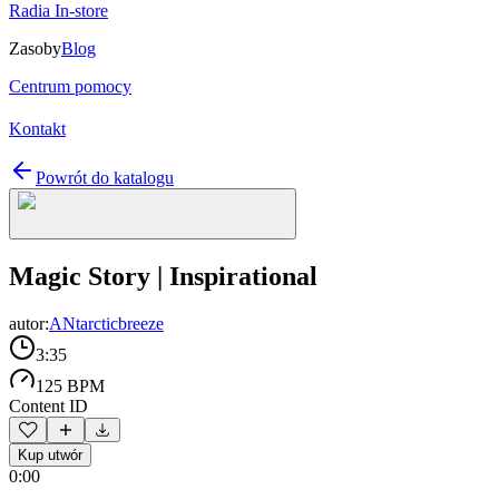
Radia In-store
Zasoby
Blog
Centrum pomocy
Kontakt
Powrót do katalogu
Magic Story | Inspirational
autor:
ANtarcticbreeze
3:35
125 BPM
Content ID
Kup utwór
0:00