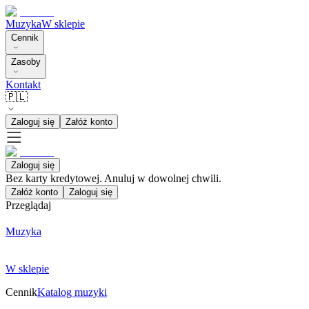
Muzyka
W sklepie
Cennik
Zasoby
Kontakt
🇵🇱
Zaloguj się
Załóż konto
Zaloguj się
Bez karty kredytowej. Anuluj w dowolnej chwili.
Załóż konto
Zaloguj się
Przeglądaj
Muzyka
W sklepie
Cennik
Katalog muzyki