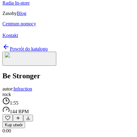
Radia In-store
Zasoby
Blog
Centrum pomocy
Kontakt
Powrót do katalogu
Be Stronger
autor:
Infraction
rock
1:55
144 BPM
Kup utwór
0:00