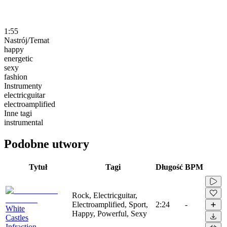
1:55
Nastrój/Temat
happy
energetic
sexy
fashion
Instrumenty
electricguitar
electroamplified
Inne tagi
instrumental
Podobne utwory
Tytuł
Tagi
Długość
BPM
Rock, Electricguitar,
Electroamplified, Sport,
2:24
-
White
Happy, Powerful, Sexy
Castles
Infraction