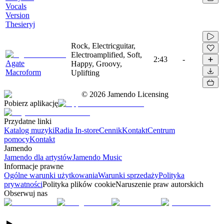
Vocals
Version
Thesieryj
Rock, Electricguitar,
Electroamplified, Soft,
2:43
-
Agate
Happy, Groovy,
Macroform
Uplifting
©
2026
Jamendo Licensing
Pobierz aplikację
Przydatne linki
Katalog muzyki
Radia In-store
Cennik
Kontakt
Centrum
pomocy
Kontakt
Jamendo
Jamendo dla artystów
Jamendo Music
Informacje prawne
Ogólne warunki użytkowania
Warunki sprzedaży
Polityka
prywatności
Polityka plików cookie
Naruszenie praw autorskich
Obserwuj nas