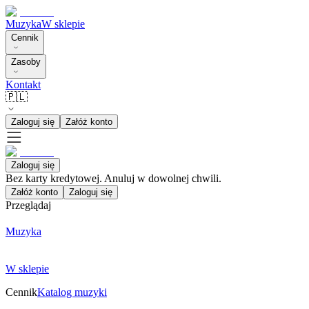
Muzyka
W sklepie
Cennik
Zasoby
Kontakt
🇵🇱
Zaloguj się
Załóż konto
Zaloguj się
Bez karty kredytowej. Anuluj w dowolnej chwili.
Załóż konto
Zaloguj się
Przeglądaj
Muzyka
W sklepie
Cennik
Katalog muzyki