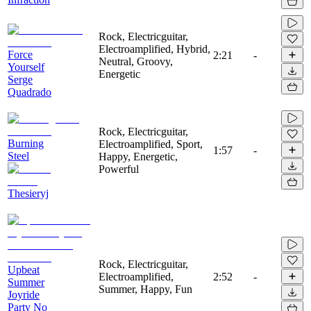
Rock, Electricguitar,
Electroamplified, Hybrid,
Force
2:21
-
Neutral, Groovy,
Yourself
Energetic
Serge
Quadrado
Rock, Electricguitar,
Burning
Electroamplified, Sport,
1:57
-
Steel
Happy, Energetic,
Powerful
Thesieryj
Rock, Electricguitar,
Upbeat
Electroamplified,
2:52
-
Summer
Summer, Happy, Fun
Joyride
Party No