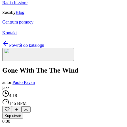
Radia In-store
Zasoby
Blog
Centrum pomocy
Kontakt
Powrót do katalogu
Gone With The The Wind
autor:
Paolo Pavan
jazz
4:18
146 BPM
Kup utwór
0:00