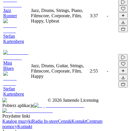
Jazz
Jazz, Drums, Strings, Piano,
Runner
Filmscore, Corporate, Film,
3:37
-
Happy, Upbeat
Stefan
Kartenberg
Mini
Jazz, Drums, Guitar, Strings,
Blues
Filmscore, Corporate, Film,
2:55
-
Happy
Stefan
Kartenberg
©
2026
Jamendo Licensing
Pobierz aplikację
Przydatne linki
Katalog muzyki
Radia In-store
Cennik
Kontakt
Centrum
pomocy
Kontakt