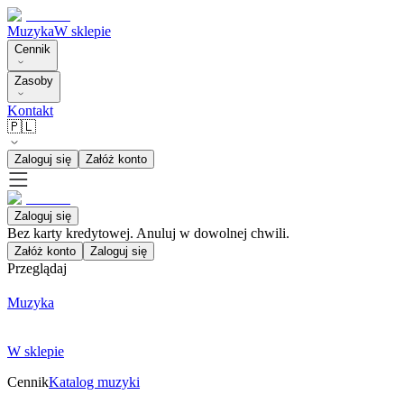
Muzyka
W sklepie
Cennik
Zasoby
Kontakt
🇵🇱
Zaloguj się
Załóż konto
Zaloguj się
Bez karty kredytowej. Anuluj w dowolnej chwili.
Załóż konto
Zaloguj się
Przeglądaj
Muzyka
W sklepie
Cennik
Katalog muzyki