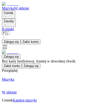
Muzyka
W sklepie
Cennik
Zasoby
Kontakt
🇵🇱
Zaloguj się
Załóż konto
Zaloguj się
Bez karty kredytowej. Anuluj w dowolnej chwili.
Załóż konto
Zaloguj się
Przeglądaj
Muzyka
W sklepie
Cennik
Katalog muzyki