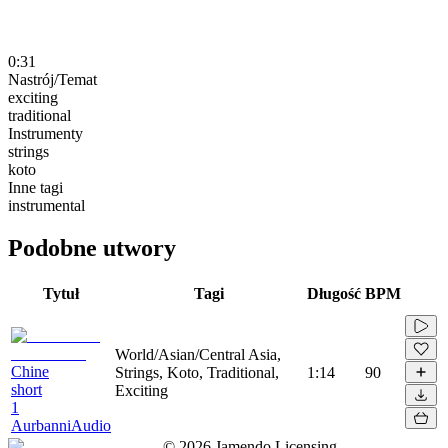
0:31
Nastrój/Temat
exciting
traditional
Instrumenty
strings
koto
Inne tagi
instrumental
Podobne utwory
Tytuł
Tagi
Długość
BPM
World/Asian/Central Asia,
Chine
Strings, Koto, Traditional,
1:14
90
short
Exciting
1
AurbanniAudio
©
2026
Jamendo Licensing