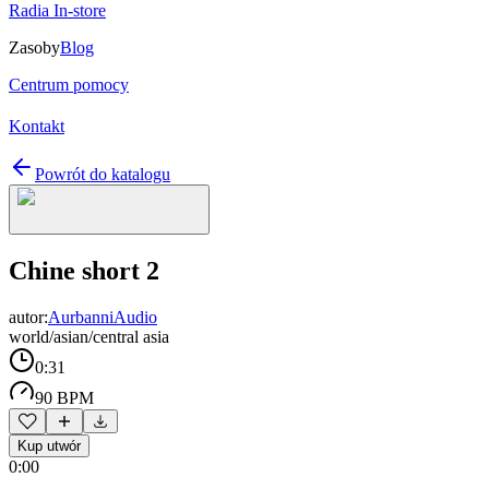
Radia In-store
Zasoby
Blog
Centrum pomocy
Kontakt
Powrót do katalogu
Chine short 2
autor:
AurbanniAudio
world/asian/central asia
0:31
90 BPM
Kup utwór
0:00