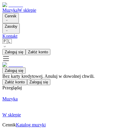
Muzyka
W sklepie
Cennik
Zasoby
Kontakt
🇵🇱
Zaloguj się
Załóż konto
Zaloguj się
Bez karty kredytowej. Anuluj w dowolnej chwili.
Załóż konto
Zaloguj się
Przeglądaj
Muzyka
W sklepie
Cennik
Katalog muzyki