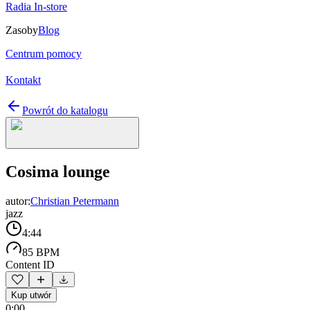
Radia In-store
Zasoby
Blog
Centrum pomocy
Kontakt
Powrót do katalogu
Cosima lounge
autor:
Christian Petermann
jazz
4:44
85 BPM
Content ID
Kup utwór
0:00