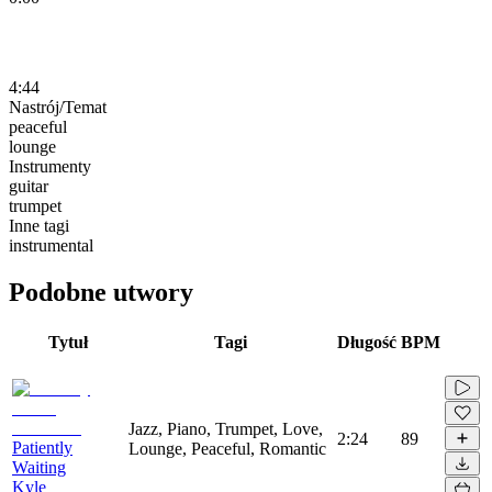
4:44
Nastrój/Temat
peaceful
lounge
Instrumenty
guitar
trumpet
Inne tagi
instrumental
Podobne utwory
Tytuł
Tagi
Długość
BPM
Jazz, Piano, Trumpet, Love,
2:24
89
Patiently
Lounge, Peaceful, Romantic
Waiting
Kyle