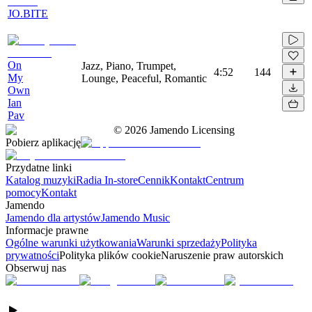
JO.BITE
On
Jazz, Piano, Trumpet,
4:52
144
My
Lounge, Peaceful, Romantic
Own
Ian
Pav
©
2026
Jamendo Licensing
Pobierz aplikację
Przydatne linki
Katalog muzyki
Radia In-store
Cennik
Kontakt
Centrum
pomocy
Kontakt
Jamendo
Jamendo dla artystów
Jamendo Music
Informacje prawne
Ogólne warunki użytkowania
Warunki sprzedaży
Polityka
prywatności
Polityka plików cookie
Naruszenie praw autorskich
Obserwuj nas