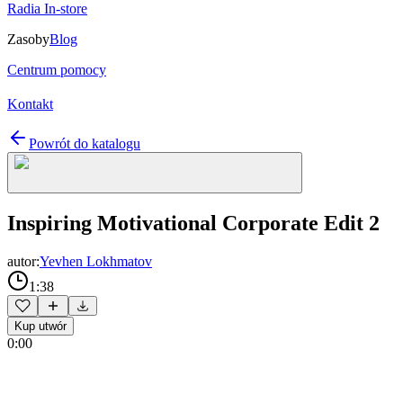
Radia In-store
Zasoby
Blog
Centrum pomocy
Kontakt
Powrót do katalogu
Inspiring Motivational Corporate Edit 2
autor:
Yevhen Lokhmatov
1:38
Kup utwór
0:00