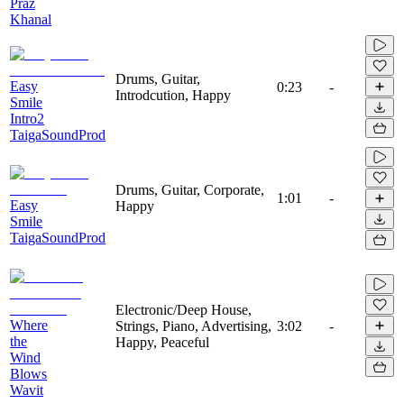
Praz
Khanal
Drums, Guitar,
Easy
0:23
-
Introdcution, Happy
Smile
Intro2
TaigaSoundProd
Drums, Guitar, Corporate,
1:01
-
Easy
Happy
Smile
TaigaSoundProd
Electronic/Deep House,
Where
Strings, Piano, Advertising,
3:02
-
the
Happy, Peaceful
Wind
Blows
Wavit