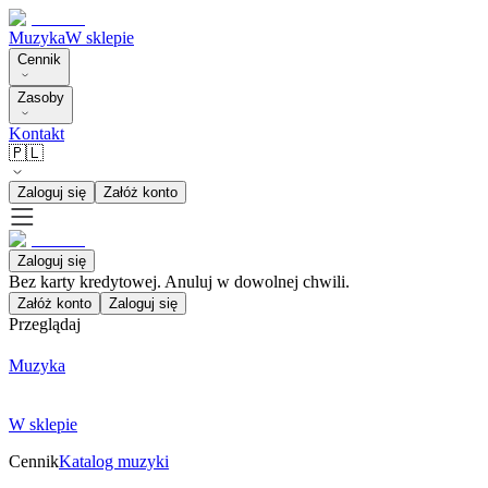
Muzyka
W sklepie
Cennik
Zasoby
Kontakt
🇵🇱
Zaloguj się
Załóż konto
Zaloguj się
Bez karty kredytowej. Anuluj w dowolnej chwili.
Załóż konto
Zaloguj się
Przeglądaj
Muzyka
W sklepie
Cennik
Katalog muzyki