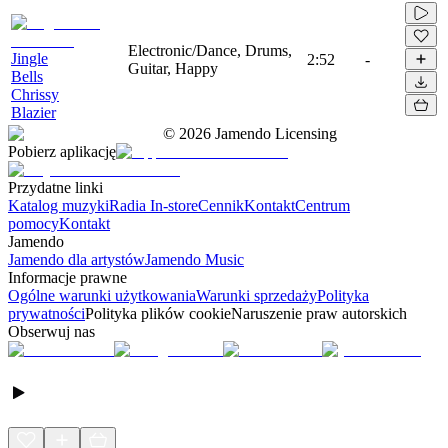
Electronic/Dance, Drums,
Jingle
2:52
-
Guitar, Happy
Bells
Chrissy
Blazier
©
2026
Jamendo Licensing
Pobierz aplikację
Przydatne linki
Katalog muzyki
Radia In-store
Cennik
Kontakt
Centrum
pomocy
Kontakt
Jamendo
Jamendo dla artystów
Jamendo Music
Informacje prawne
Ogólne warunki użytkowania
Warunki sprzedaży
Polityka
prywatności
Polityka plików cookie
Naruszenie praw autorskich
Obserwuj nas