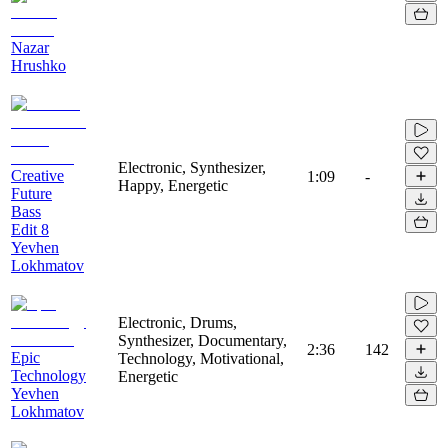
Nazar
Hrushko
Electronic, Synthesizer,
Creative
1:09
-
Happy, Energetic
Future
Bass
Edit 8
Yevhen
Lokhmatov
Electronic, Drums,
Synthesizer, Documentary,
2:36
142
Epic
Technology, Motivational,
Technology
Energetic
Yevhen
Lokhmatov