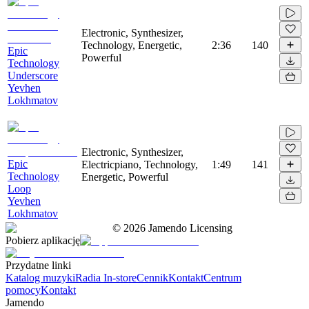
Electronic, Synthesizer,
Technology, Energetic,
2:36
140
Epic
Powerful
Technology
Underscore
Yevhen
Lokhmatov
Electronic, Synthesizer,
Epic
Electricpiano, Technology,
1:49
141
Technology
Energetic, Powerful
Loop
Yevhen
Lokhmatov
©
2026
Jamendo Licensing
Pobierz aplikację
Przydatne linki
Katalog muzyki
Radia In-store
Cennik
Kontakt
Centrum
pomocy
Kontakt
Jamendo