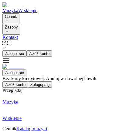
Muzyka
W sklepie
Cennik
Zasoby
Kontakt
🇵🇱
Zaloguj się
Załóż konto
Zaloguj się
Bez karty kredytowej. Anuluj w dowolnej chwili.
Załóż konto
Zaloguj się
Przeglądaj
Muzyka
W sklepie
Cennik
Katalog muzyki