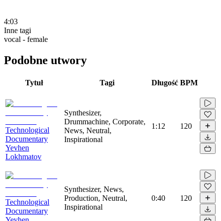
4:03
Inne tagi
vocal - female
Podobne utwory
Tytuł
Tagi
Długość
BPM
Synthesizer,
Drummachine, Corporate,
1:12
120
Technological
News, Neutral,
Documentary
Inspirational
Yevhen
Lokhmatov
Synthesizer, News,
Production, Neutral,
0:40
120
Technological
Inspirational
Documentary
Yevhen