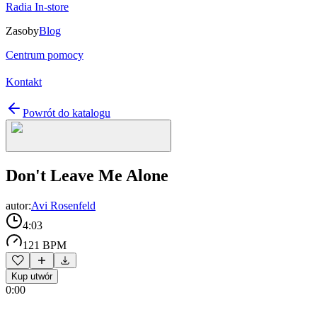
Radia In-store
Zasoby
Blog
Centrum pomocy
Kontakt
Powrót do katalogu
Don't Leave Me Alone
autor:
Avi Rosenfeld
4:03
121 BPM
Kup utwór
0:00