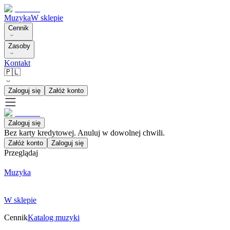
Muzyka
W sklepie
Cennik
Zasoby
Kontakt
🇵🇱
Zaloguj się
Załóż konto
Zaloguj się
Bez karty kredytowej. Anuluj w dowolnej chwili.
Załóż konto
Zaloguj się
Przeglądaj
Muzyka
W sklepie
Cennik
Katalog muzyki